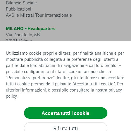
Bilancio Sociale
Pubblicazioni
AVSI e Mistral Tour Internazionale
MILANO – Headquarters
Via Donatello, 5B
20131 Milano
Tel.: 02 6749 881
Utilizziamo cookie propri e di terzi per finalità analitiche e per
mostrare pubblicità collegata alle preferenze degli utenti a
CESENA – Sostegno a distanza
partire dalle loro abitudini di navigazione e dal loro profilo. È
Via Padre Vicinio da Sarsina, 216
possibile configurare o rifiutare i cookie facendo clic su
47521 Cesena
“Personalizza preferenze”. Inoltre, gli utenti possono accettare
Tel.: 0547 360 811
tutti i cookie premendo il pulsante “Accetta tutti i cookie”. Per
ulteriori informazioni, è possibile consultare la nostra
privacy
Detrazioni e deduzioni fiscali sulle donazioni: cosa sapere e
policy
.
come usufruirne
Policy e procedure
Whistleblowing Policy
Accetta tutti i cookie
Privacy policy
Cookie policy
Consenti tutti
Rifiuta tutti
Configurazione Cookies