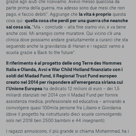
grazie agli aiuti che riceviamo. Avevo messo qualcosa da
parte prima della guerra, ma adesso sono due mesi che non
pago, e faccio debiti”. Aggiunge che
la vita è proprio
questa
cosa qui:
quella cosa che perdi per una guerra che neanche
sai cosa sia.
“Ma – conclude – alla fine siamo vivi, e va bene
anche così. Mi arrangio come muratore. Qui vicino c’è una
clinica dove possiamo andare gratuitamente a curarci che sta
seguendo anche la gravidanza di Hanan e i ragazzi vanno a
scuola grazie a Back to the future”.
Il riferimento è al progetto delle ong Terre des Hommes
Italia e Olanda, Avsi e War Child Holland finanziato con i
soldi del Madad Fund, il Regional Trust Fund europeo
creato nel 2014 per rispondere all’emergenza siriana cui
l’Unione Europea
ha dedicato 12 milioni di euro – dei 1,5
miliardi stanziati nel 2014 con il Madad Fund per fornire
assistenza medica, professionale ed educativa – arrivando a
coinvolgere quasi 100mila persone fra Libano e Giordania
(dove il progetto ha ristrutturato dieci scuole coinvolgendo
solo nel 2018 ben 2500 bambini e 44 insegnanti).
I ragazzi annuiscono, il più grande si chiama Mohammad, ha i