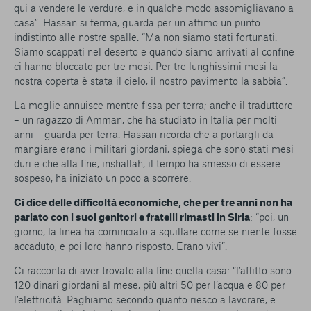
qui a vendere le verdure, e in qualche modo assomigliavano a
casa”. Hassan si ferma, guarda per un attimo un punto
indistinto alle nostre spalle. “Ma non siamo stati fortunati.
Siamo scappati nel deserto e quando siamo arrivati al confine
ci hanno bloccato per tre mesi. Per tre lunghissimi mesi la
nostra coperta è stata il cielo, il nostro pavimento la sabbia”.
La moglie annuisce mentre fissa per terra; anche il traduttore
– un ragazzo di Amman, che ha studiato in Italia per molti
anni – guarda per terra. Hassan ricorda che a portargli da
mangiare erano i militari giordani, spiega che sono stati mesi
duri e che alla fine, inshallah, il tempo ha smesso di essere
sospeso, ha iniziato un poco a scorrere.
Ci dice delle difficoltà economiche, che per tre anni non ha
parlato con i suoi genitori e fratelli rimasti in Siria
: “poi, un
giorno, la linea ha cominciato a squillare come se niente fosse
accaduto, e poi loro hanno risposto. Erano vivi”.
Ci racconta di aver trovato alla fine quella casa: “l’affitto sono
120 dinari giordani al mese, più altri 50 per l’acqua e 80 per
l’elettricità. Paghiamo secondo quanto riesco a lavorare, e