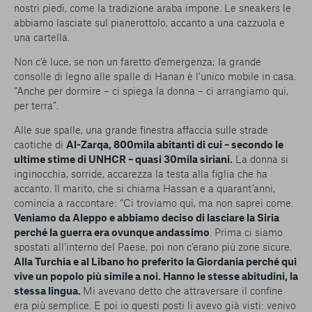
nostri piedi, come la tradizione araba impone. Le sneakers le
abbiamo lasciate sul pianerottolo, accanto a una cazzuola e
una cartella.
Non c’è luce, se non un faretto d’emergenza; la grande
consolle di legno alle spalle di Hanan è l’unico mobile in casa.
“Anche per dormire – ci spiega la donna – ci arrangiamo qui,
per terra”.
Alle sue spalle, una grande finestra affaccia sulle strade
caotiche di
Al-Zarqa, 800mila abitanti di cui – secondo le
ultime stime di UNHCR – quasi 30mila siriani.
La donna si
inginocchia, sorride, accarezza la testa alla figlia che ha
accanto. Il marito, che si chiama Hassan e a quarant’anni,
comincia a raccontare: “Ci troviamo qui, ma non saprei come.
Veniamo da Aleppo e abbiamo deciso di lasciare la Siria
perché la guerra era ovunque andassimo
. Prima ci siamo
spostati all’interno del Paese, poi non c’erano più zone sicure.
Alla Turchia e al Libano ho preferito la Giordania perché qui
vive un popolo più simile a noi. Hanno le stesse abitudini, la
stessa lingua.
Mi avevano detto che attraversare il confine
era più semplice. E poi io questi posti li avevo già visti: venivo