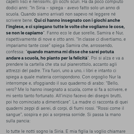
capelli lisci e nerissimi, gli occhi scuri. Ha da poco compiuto
dodici anni: “In Siria – spiega - avevo fatto solo un anno di
scuola. Quando siamo arrivati non sapevo né leggere né
scrivere bene.
Qui ci hanno insegnato con i giochi anche
l’inglese, e ci spiegano tutte le volte che vogliamo le cose,
se non le capiamo
”. Fanno eco le due sorelle, Samira e Nur,
rispettivamente di nove e otto anni. “In classe ci divertiamo, e
impariamo tante cose” spiega Samira che, arrossendo,
confessa: “
quando mamma mi disse che sarei potuta
andare a scuola, ho pianto per la felicità
”. Poi si alza e va a
prendere la cartella che sta sul pianerottolo, accanto agli
attrezzi del padre. Tira fuori, uno a uno, i libri e intanto ci
spiega a quale materia corrispondono. Con orgoglio Nur la
interrompe e, sfoggiando il suo quaderno di arabo: “Bello,
vero? Me lo hanno insegnato a scuola, come si fa a scrivere, e
mi sento tanto fortunato. All’inizio facevo dei disegni brutti,
poi ho cominciato a dimenticare”. La madre ci racconta di quei
quaderni zeppi di aerei, di corpi, di fiumi rossi. “Rossi come il
sangue”, sospira e poi a sorpresa sorride. Si passa la mano
sulla pancia:
Io tutte le notti sogno la Siria. E mia figlia la voglio chiamare