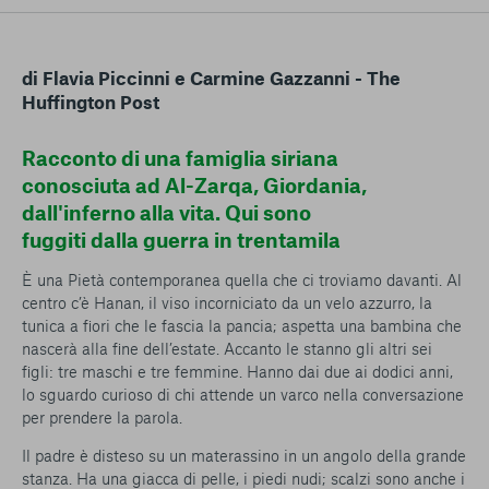
conto del fatto che il blocco di alcuni cookie può
condizionare l’esperienza sulla Piattaforma e il suo
funzionamento. Premendo “Conferma le mie scelte”, la
di Flavia Piccinni e Carmine Gazzanni - The
selezione relativa ai cookie effettuata verrà salvata. Se non è
Huffington Post
stata selezionata alcuna opzione, premere questo pulsante
equivarrà a rifiutare tutti i cookie. Per ulteriori informazioni, è
possibile consultare la nostra
Ulteriori informazioni
Racconto di una famiglia siriana
conosciuta ad Al-Zarqa, Giordania,
dall'inferno alla vita. Qui sono
Cookie strettamente necessari
fuggiti dalla guerra in trentamila
Cookie di analisi
È una Pietà contemporanea quella che ci troviamo davanti. Al
centro c’è Hanan, il viso incorniciato da un velo azzurro, la
Cookies di marketing
tunica a fiori che le fascia la pancia; aspetta una bambina che
nascerà alla fine dell’estate. Accanto le stanno gli altri sei
figli: tre maschi e tre femmine. Hanno dai due ai dodici anni,
lo sguardo curioso di chi attende un varco nella conversazione
per prendere la parola.
Il padre è disteso su un materassino in un angolo della grande
stanza. Ha una giacca di pelle, i piedi nudi; scalzi sono anche i