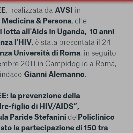
le del funzionamento
EE
, realizzata da
AVSI
in
endere l’esperienza di
igliorare i nostri
n
Medicina & Persona
, che
izzati per mostrare
i lotta all'Aids in Uganda, 10 anni
 siti Web e le app di
e utilizziamo e sarà
enza l'HIV
, è stata presentata il 24
ze, salvo i Cookie
ma. È importante tenere
nza Università di Roma
, in seguito
 l’esperienza sulla
ie scelte”, la
icembre 2011 in Campidoglio a Roma,
è stata selezionata
Sindaco
Gianni Alemanno
.
tutti i cookie. Per
ri informazioni
E: la prevenzione della
re-figlio di HIV/AIDS”
,
la Paride Stefanini
del
Policlinico
Consenti tutti
sto la partecipazione di 150 tra