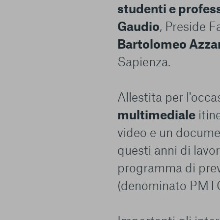
studenti e profes
Gaudio
, Preside F
Bartolomeo Azza
Sapienza.
Allestita per l'occ
multimediale
itin
video e un documen
questi anni di lav
programma di prev
(denominato PMTC