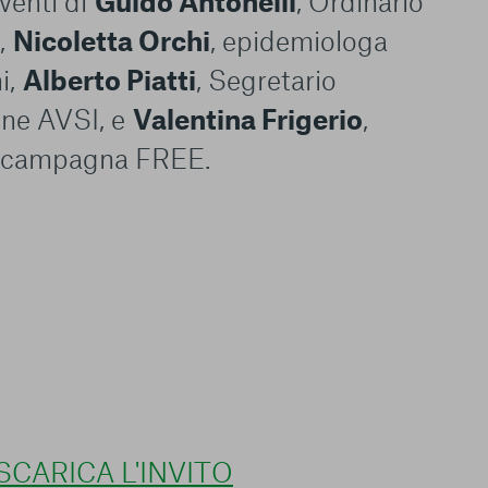
rventi di
Guido Antonelli
, Ordinario
a,
Nicoletta Orchi
, epidemiologa
i,
Alberto Piatti
, Segretario
ne AVSI, e
Valentina Frigerio
,
e campagna FREE.
SCARICA L'INVITO