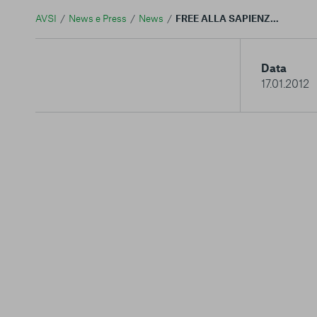
AVSI
News e Press
News
FREE ALLA SAPIENZA. AVSI porta in Università la Campagna per la prevenzione dell'Aids in Africa
Data
17.01.2012