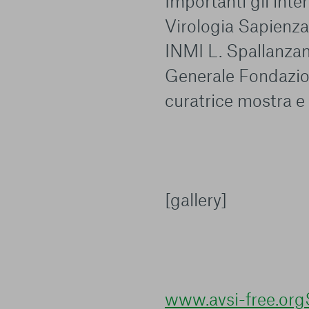
Importanti gli inte
Virologia Sapienz
INMI L. Spallanzan
Generale Fondazio
curatrice mostra 
[gallery]
www.avsi-free.org