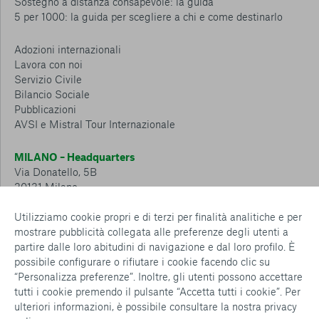
Sostegno a distanza consapevole: la guida
5 per 1000: la guida per scegliere a chi e come destinarlo
Adozioni internazionali
Lavora con noi
Servizio Civile
Bilancio Sociale
Pubblicazioni
AVSI e Mistral Tour Internazionale
MILANO – Headquarters
Via Donatello, 5B
20131 Milano
Tel.: 02 6749 881
Utilizziamo cookie propri e di terzi per finalità analitiche e per
mostrare pubblicità collegata alle preferenze degli utenti a
CESENA – Sostegno a distanza
partire dalle loro abitudini di navigazione e dal loro profilo. È
Via Padre Vicinio da Sarsina, 216
possibile configurare o rifiutare i cookie facendo clic su
47521 Cesena
“Personalizza preferenze”. Inoltre, gli utenti possono accettare
Tel.: 0547 360 811
tutti i cookie premendo il pulsante “Accetta tutti i cookie”. Per
ulteriori informazioni, è possibile consultare la nostra
privacy
Detrazioni e deduzioni fiscali sulle donazioni: cosa sapere e