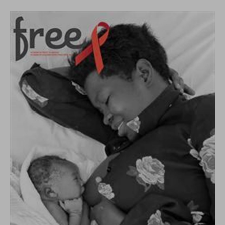
conto del fatto che il blocco di alcuni cookie può
condizionare l’esperienza sulla Piattaforma e il suo
funzionamento. Premendo “Conferma le mie scelte”, la
selezione relativa ai cookie effettuata verrà salvata. Se non è
stata selezionata alcuna opzione, premere questo pulsante
equivarrà a rifiutare tutti i cookie. Per ulteriori informazioni, è
possibile consultare la nostra
Ulteriori informazioni
Cookie strettamente necessari
Cookie di analisi
Cookies di marketing