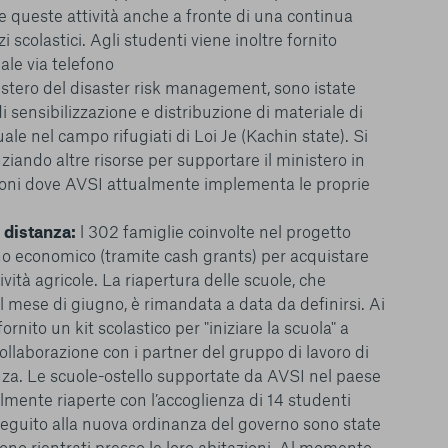
e queste attività anche a fronte di una continua
i scolastici. Agli studenti viene inoltre fornito
ale via telefono
istero del
disaster risk management,
sono istate
 di sensibilizzazione e distribuzione di materiale di
ale nel campo rifugiati di Loi Je (Kachin state). Si
ziando altre risorse per supportare il ministero in
le del funzionamento
regioni dove AVSI attualmente implementa le proprie
endere l’esperienza di
igliorare i nostri
a distanza:
l 302 famiglie coinvolte nel progetto
izzati per mostrare
o economico (tramite cash grants) per acquistare
 siti Web e le app di
ività agricole. La riapertura delle scuole, che
e utilizziamo e sarà
l mese di giugno, è rimandata a data da definirsi. Ai
ze, salvo i Cookie
ma. È importante tenere
ornito un kit scolastico per "iniziare la scuola" a
 l’esperienza sulla
collaborazione con i partner del gruppo di lavoro di
ie scelte”, la
a. Le scuole-ostello supportate da AVSI nel paese
è stata selezionata
mente riaperte con l’accoglienza di 14 studenti
tutti i cookie. Per
n seguito alla nuova ordinanza del governo sono state
ri informazioni
sono rientrati presso le loro abitazioni. Al momento,