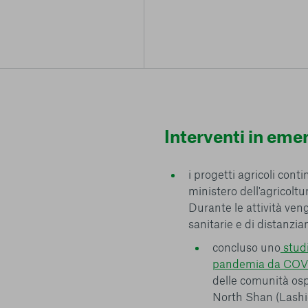
Interventi in em
i progetti agricoli con
ministero dell'agricoltu
Durante le attività ven
sanitarie e di distanzia
concluso uno
studi
pandemia da COV
delle comunità osp
North Shan (Lashio)