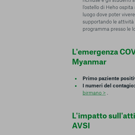
l’ostello di Heho ospit
luogo dove poter vivere
supportando le attività
programma presso le lo
e scelte
L'emergenza COV
Myanmar
Primo paziente positi
I numeri del contagio
birmano >
.
L'impatto sull'atti
AVSI