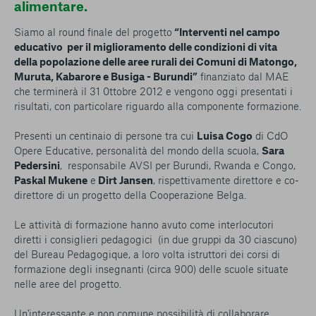
alimentare.
Siamo al round finale del progetto
“Interventi nel campo
educativo per il miglioramento delle condizioni di vita
della popolazione delle aree rurali dei Comuni di Matongo,
Muruta, Kabarore e Busiga - Burundi”
finanziato dal MAE
che terminerà il 31 0ttobre 2012 e vengono oggi presentati i
risultati, con particolare riguardo alla componente formazione.
Presenti un centinaio di persone tra cui
Luisa Cogo
di CdO
Opere Educative, personalità del mondo della scuola,
Sara
Pedersini
, responsabile AVSI per Burundi, Rwanda e Congo,
Paskal Mukene
e
Dirt Jansen
, rispettivamente direttore e co-
direttore di un progetto della Cooperazione Belga.
Le attività di formazione hanno avuto come interlocutori
diretti i consiglieri pedagogici (in due gruppi da 30 ciascuno)
del Bureau Pedagogique, a loro volta istruttori dei corsi di
formazione degli insegnanti (circa 900) delle scuole situate
nelle aree del progetto.
Un'interessante e non comune possibilità di collaborare