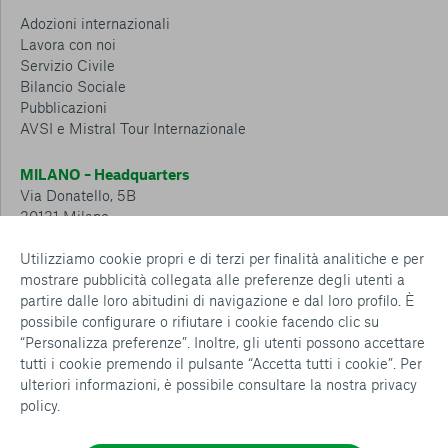
Adozioni internazionali
Lavora con noi
Servizio Civile
Bilancio Sociale
Pubblicazioni
AVSI e Mistral Tour Internazionale
MILANO – Headquarters
Via Donatello, 5B
20131 Milano
Tel.: 02 6749 881
Utilizziamo cookie propri e di terzi per finalità analitiche e per
mostrare pubblicità collegata alle preferenze degli utenti a
CESENA – Sostegno a distanza
partire dalle loro abitudini di navigazione e dal loro profilo. È
Via Padre Vicinio da Sarsina, 216
possibile configurare o rifiutare i cookie facendo clic su
47521 Cesena
“Personalizza preferenze”. Inoltre, gli utenti possono accettare
Tel.: 0547 360 811
tutti i cookie premendo il pulsante “Accetta tutti i cookie”. Per
ulteriori informazioni, è possibile consultare la nostra
privacy
Detrazioni e deduzioni fiscali sulle donazioni: cosa sapere e
policy
.
come usufruirne
Policy e procedure