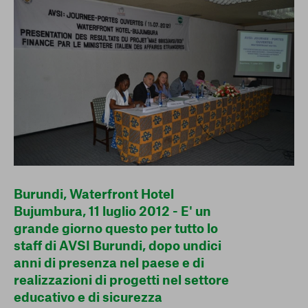
conto del fatto che il blocco di alcuni cookie può
condizionare l’esperienza sulla Piattaforma e il suo
funzionamento. Premendo “Conferma le mie scelte”, la
selezione relativa ai cookie effettuata verrà salvata. Se non è
stata selezionata alcuna opzione, premere questo pulsante
equivarrà a rifiutare tutti i cookie. Per ulteriori informazioni, è
possibile consultare la nostra
Ulteriori informazioni
Cookie strettamente necessari
Cookie di analisi
Burundi, Waterfront Hotel
Cookies di marketing
Bujumbura, 11 luglio 2012 - E' un
grande giorno questo per tutto lo
staff di AVSI Burundi, dopo undici
anni di presenza nel paese e di
realizzazioni di progetti nel settore
educativo e di sicurezza