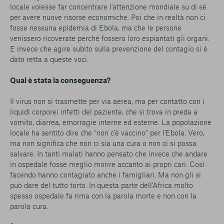
locale volesse far concentrare l'attenzione mondiale su di sé
per avere nuove risorse economiche. Poi che in realtà non ci
fosse nessuna epidemia di Ebola, ma che le persone
venissero ricoverate perché fossero loro espiantati gli organi.
E invece che agire subito sulla prevenzione del contagio si è
dato retta a queste voci.
Qual è stata la conseguenza?
Il virus non si trasmette per via aerea, ma per contatto con i
liquidi corporei infetti del paziente, che si trova in preda a
vomito, diarrea, emorragie interne ed esterne. La popolazione
locale ha sentito dire che “non c'è vaccino” per l'Ebola. Vero,
ma non significa che non ci sia una cura o non ci si possa
salvare. In tanti malati hanno pensato che invece che andare
in ospedale fosse meglio morire accanto ai propri cari. Così
facendo hanno contagiato anche i famigliari. Ma non gli si
può dare del tutto torto. In questa parte dell'Africa molto
spesso ospedale fa rima con la parola morte e non con la
parola cura.