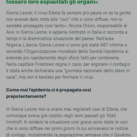
fossero loro espiantati gli organi»
Sierra Leone, il virus Ebola fa sempre più paura «e se la gente
non avesse dato retta alle “voci” che si sono diffuse, non si
sarebbe propagato così tanto». Nicola Orsini, responsabile di
Avsi in Sierra Leone, è appena rientrato in Italia e racconta a
tempi.it la drammatica situazione del paese. Nell'area
Nigeria-Liberia-Sierra Leone ci sono già state 887 vittime e
secondo l'Organizzazione mondiale della Sanità l'epidemia si
estende più rapidamente degli sforzi fatti per contenerla.
Nella capitale Freetown regna il caos: per arginare il contagio
è stata anche dichiarata una “giornata nazionale dello stare in
casa”, ma non è bastato per fermare il virus.
Come mai l'epidemia si è propagata così
prepotentemente?
In Sierra Leone non si erano mai registrati casi di Ebola, che
comunque aveva già colpito negli anni passati gli Stati
limitrofi. A rendere la situazione così grave sono state le voci
che si sono diffuse nei primi giorni in cui arrivavano le notizie
di contagi. Inizialmente la popolazione pensava che il Governo