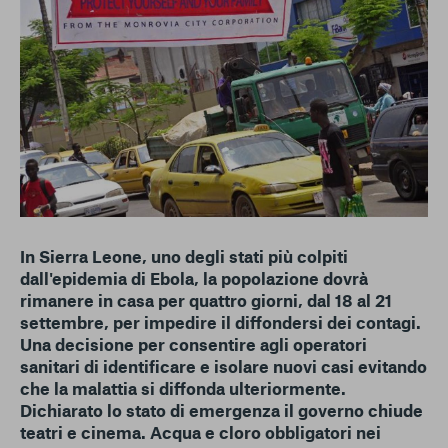
conto del fatto che il blocco di alcuni cookie può
condizionare l’esperienza sulla Piattaforma e il suo
funzionamento. Premendo “Conferma le mie scelte”, la
selezione relativa ai cookie effettuata verrà salvata. Se non è
stata selezionata alcuna opzione, premere questo pulsante
equivarrà a rifiutare tutti i cookie. Per ulteriori informazioni, è
possibile consultare la nostra
Ulteriori informazioni
Cookie strettamente necessari
Cookie di analisi
In Sierra Leone, uno degli stati più colpiti
dall'epidemia di Ebola, la popolazione dovrà
Cookies di marketing
rimanere in casa per quattro giorni, dal 18 al 21
settembre, per impedire il diffondersi dei contagi.
Una decisione per consentire agli operatori
sanitari di identificare e isolare nuovi casi evitando
che la malattia si diffonda ulteriormente.
Dichiarato lo stato di emergenza il governo chiude
teatri e cinema. Acqua e cloro obbligatori nei