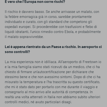
È vero che l'Europa non corre rischi?
Il rischio è davvero basso. Se anche arrivasse un malato, con
la febbre emorragica già in corso, sarebbe prontamente
individuato e curato, con gli standard che competono gli
ospedali europei. Si procederebbe con trasfusioni e flebo di
liquidi idratanti, l'unico rimedio contro Ebola, e probabilmente
il malato sopravvivrebbe.
Lei è appena rientrato da un Paese a rischio. In aeroporto ci
sono controlli?
La mia esperienza non è idilliaca. All'aeroporto di Freetown io
e la mia famiglia siamo stati ricevuti da un medico, che ci ha
chiesto di firmare un'autocertificazione per dichiarare che
stessimo bene e che non avessimo sintomi. Dopo di che ci ha
misurato la temperatura e l'ha trascritta su questo certificato,
che mi è stato dato per portarlo con me durante il viaggio e
consegnarlo al mio arrivo alle autorità di competenza. In
realtà una volta atterrati in Italia non abbiamo subito ulteriori
controlli medici, né avuto particolari disagi.