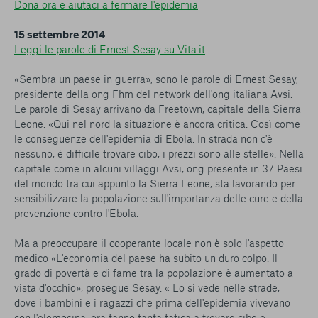
Dona ora e aiutaci a fermare l'epidemia
15 settembre 2014
Leggi le parole di Ernest Sesay su Vita.it
«Sembra un paese in guerra», sono le parole di Ernest Sesay,
presidente della ong Fhm del network dell'ong italiana Avsi.
Le parole di Sesay arrivano da Freetown, capitale della Sierra
Leone. «Qui nel nord la situazione è ancora critica. Così come
le conseguenze dell'epidemia di Ebola. In strada non c'è
nessuno, è difficile trovare cibo, i prezzi sono alle stelle». Nella
capitale come in alcuni villaggi Avsi, ong presente in 37 Paesi
del mondo tra cui appunto la Sierra Leone, sta lavorando per
sensibilizzare la popolazione sull'importanza delle cure e della
prevenzione contro l'Ebola.
Ma a preoccupare il cooperante locale non è solo l'aspetto
medico «L'economia del paese ha subito un duro colpo. Il
grado di povertà e di fame tra la popolazione è aumentato a
vista d'occhio», prosegue Sesay. « Lo si vede nelle strade,
dove i bambini e i ragazzi che prima dell'epidemia vivevano
con l'elemosina, ora fanno tanta fatica a trovare cibo e