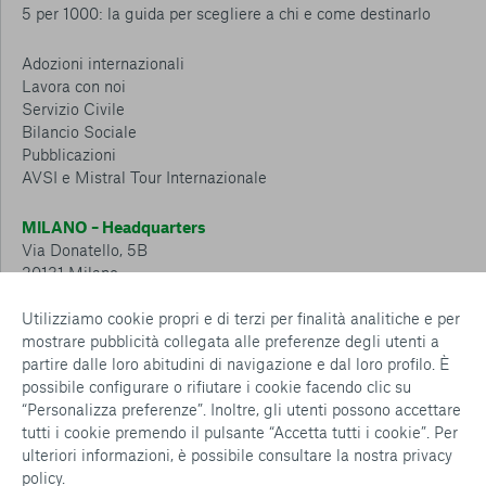
5 per 1000: la guida per scegliere a chi e come destinarlo
Adozioni internazionali
Lavora con noi
Servizio Civile
Bilancio Sociale
Pubblicazioni
AVSI e Mistral Tour Internazionale
MILANO – Headquarters
Via Donatello, 5B
20131 Milano
Tel.: 02 6749 881
Utilizziamo cookie propri e di terzi per finalità analitiche e per
mostrare pubblicità collegata alle preferenze degli utenti a
CESENA – Sostegno a distanza
partire dalle loro abitudini di navigazione e dal loro profilo. È
Via Padre Vicinio da Sarsina, 216
possibile configurare o rifiutare i cookie facendo clic su
47521 Cesena
“Personalizza preferenze”. Inoltre, gli utenti possono accettare
Tel.: 0547 360 811
tutti i cookie premendo il pulsante “Accetta tutti i cookie”. Per
ulteriori informazioni, è possibile consultare la nostra
privacy
Detrazioni e deduzioni fiscali sulle donazioni: cosa sapere e
policy
.