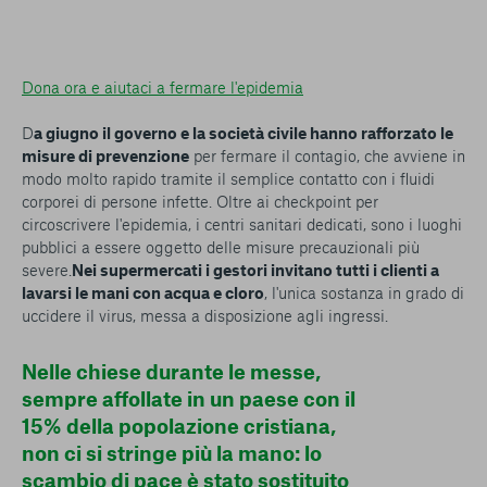
Dona ora e aiutaci a fermare l'epidemia
D
a giugno il governo e la società civile hanno rafforzato le
misure di prevenzione
per fermare il contagio, che avviene in
modo molto rapido tramite il semplice contatto con i fluidi
corporei di persone infette. Oltre ai checkpoint per
circoscrivere l'epidemia, i centri sanitari dedicati, sono i luoghi
pubblici a essere oggetto delle misure precauzionali più
severe.
Nei supermercati i gestori invitano tutti i clienti a
lavarsi le mani con acqua e cloro
, l'unica sostanza in grado di
uccidere il virus, messa a disposizione agli ingressi.
Nelle chiese durante le messe,
sempre affollate in un paese con il
15% della popolazione cristiana,
non ci si stringe più la mano: lo
scambio di pace è stato sostituito