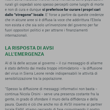
rurali gli ospedali sono spesso percepiti come luoghi di morte
e non di cura e dunque
si preferisce far curare i propri cari
dallo “stregone” locale
. E' forse a partire da queste credenze
che in alcune aree si è diffusa la voce che addirittura l'Ebola
non esista e che sia solo un'invenzione del governo per far
fuori oppositori politici e per attrarre i finanziamenti
internazionali.
LA RISPOSTA DI AVSI
ALL'EMERGENZA
Al di là delle accuse al governo – il cui messaggio di allarme
è stato definito dai media troppo intimidatorio – la diffusione
del virus in Sierra Leone rende indispensabili le attività di
sensibilizzazione tra la popolazione.
“
Spesso la diffusione di messaggi informativi non basta
–
continua Nicola Orsini -
serve una presenza costante fra la
gente, in grado di sfondare il muro della diffidenza e della
paura. Questo è ciò che anche noi di AVSI insieme al partner
locale FHM, stiamo cercando di fare coinvolgendo il nostro