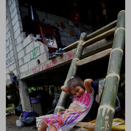
conto del fatto che il blocco di alcuni cookie può
condizionare l’esperienza sulla Piattaforma e il suo
funzionamento. Premendo “Conferma le mie scelte”, la
selezione relativa ai cookie effettuata verrà salvata. Se non è
stata selezionata alcuna opzione, premere questo pulsante
equivarrà a rifiutare tutti i cookie. Per ulteriori informazioni, è
possibile consultare la nostra
Ulteriori informazioni
Cookie strettamente necessari
Cookie di analisi
Cookies di marketing