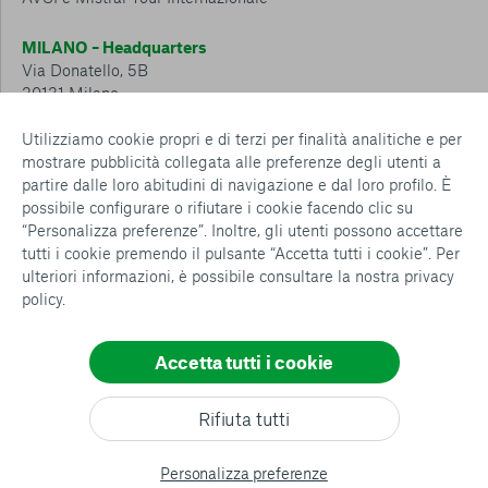
MILANO – Headquarters
Via Donatello, 5B
20131 Milano
Tel.: 02 6749 881
Utilizziamo cookie propri e di terzi per finalità analitiche e per
mostrare pubblicità collegata alle preferenze degli utenti a
CESENA – Sostegno a distanza
partire dalle loro abitudini di navigazione e dal loro profilo. È
Via Padre Vicinio da Sarsina, 216
possibile configurare o rifiutare i cookie facendo clic su
47521 Cesena
“Personalizza preferenze”. Inoltre, gli utenti possono accettare
Tel.: 0547 360 811
tutti i cookie premendo il pulsante “Accetta tutti i cookie”. Per
ulteriori informazioni, è possibile consultare la nostra
privacy
Detrazioni e deduzioni fiscali sulle donazioni: cosa sapere e
policy
.
come usufruirne
Policy e procedure
Whistleblowing Policy
Accetta tutti i cookie
Privacy policy
Cookie policy
Consenti tutti
Rifiuta tutti
Configurazione Cookies
Conferma le mie scelte
All rights reserved
Personalizza preferenze