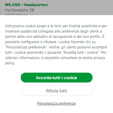
MILANO – Headquarters
Via Donatello, 5B
20131 Milano
Tel.: 02 6749 881
Utilizziamo cookie propri e di terzi per finalità analitiche e per
mostrare pubblicità collegata alle preferenze degli utenti a
CESENA – Sostegno a distanza
partire dalle loro abitudini di navigazione e dal loro profilo. È
Via Padre Vicinio da Sarsina, 216
possibile configurare o rifiutare i cookie facendo clic su
47521 Cesena
“Personalizza preferenze”. Inoltre, gli utenti possono accettare
Tel.: 0547 360 811
tutti i cookie premendo il pulsante “Accetta tutti i cookie”. Per
ulteriori informazioni, è possibile consultare la nostra
privacy
Detrazioni e deduzioni fiscali sulle donazioni: cosa sapere e
policy
.
come usufruirne
Policy e procedure
Whistleblowing Policy
Accetta tutti i cookie
Privacy policy
Cookie policy
Consenti tutti
Rifiuta tutti
Configurazione Cookies
Conferma le mie scelte
All rights reserved
Personalizza preferenze
© copyright AVSI 2026 –
Web Agency