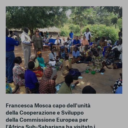
conto del fatto che il blocco di alcuni cookie può
condizionare l’esperienza sulla Piattaforma e il suo
funzionamento. Premendo “Conferma le mie scelte”, la
selezione relativa ai cookie effettuata verrà salvata. Se non è
stata selezionata alcuna opzione, premere questo pulsante
equivarrà a rifiutare tutti i cookie. Per ulteriori informazioni, è
possibile consultare la nostra
Ulteriori informazioni
Cookie strettamente necessari
Cookie di analisi
Cookies di marketing
Francesca Mosca capo dell'unità
della Cooperazione e Sviluppo
della Commissione Europea per
l'Africa Sub-Sahariana ha visitato i