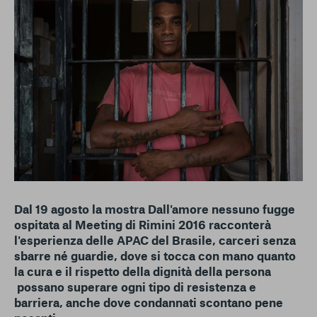
conto del fatto che il blocco di alcuni cookie può
condizionare l’esperienza sulla Piattaforma e il suo
funzionamento. Premendo “Conferma le mie scelte”, la
selezione relativa ai cookie effettuata verrà salvata. Se non è
stata selezionata alcuna opzione, premere questo pulsante
equivarrà a rifiutare tutti i cookie. Per ulteriori informazioni, è
possibile consultare la nostra
Ulteriori informazioni
Cookie strettamente necessari
Cookie di analisi
Cookies di marketing
Dal 19 agosto la mostra
Dall'amore nessuno fugge
ospitata al Meeting di Rimini 2016 racconterà
l'esperienza delle APAC del Brasile, carceri senza
sbarre né guardie, dove si tocca con mano quanto
la cura e il rispetto della dignità della persona
possano superare ogni tipo di resistenza e
barriera, anche dove condannati scontano pene