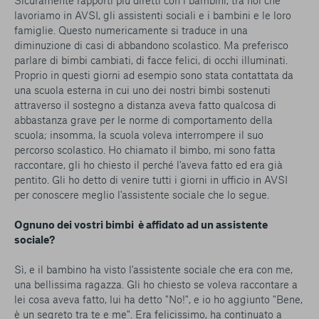
Sicuramente rapporti più diretti con i bambini, tra noi che
lavoriamo in AVSI, gli assistenti sociali e i bambini e le loro
famiglie. Questo numericamente si traduce in una
diminuzione di casi di abbandono scolastico. Ma preferisco
parlare di bimbi cambiati, di facce felici, di occhi illuminati.
Proprio in questi giorni ad esempio sono stata contattata da
una scuola esterna in cui uno dei nostri bimbi sostenuti
attraverso il sostegno a distanza aveva fatto qualcosa di
abbastanza grave per le norme di comportamento della
scuola; insomma, la scuola voleva interrompere il suo
percorso scolastico. Ho chiamato il bimbo, mi sono fatta
raccontare, gli ho chiesto il perché l'aveva fatto ed era già
pentito. Gli ho detto di venire tutti i giorni in ufficio in AVSI
per conoscere meglio l'assistente sociale che lo segue.
Ognuno dei vostri bimbi è affidato ad un assistente
sociale?
Sì, e il bambino ha visto l'assistente sociale che era con me,
una bellissima ragazza. Gli ho chiesto se voleva raccontare a
lei cosa aveva fatto, lui ha detto "No!", e io ho aggiunto "Bene,
è un segreto tra te e me". Era felicissimo, ha continuato a