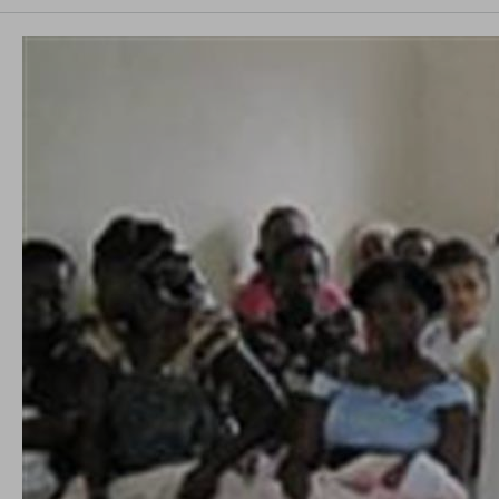
conto del fatto che il blocco di alcuni cookie può
condizionare l’esperienza sulla Piattaforma e il suo
funzionamento. Premendo “Conferma le mie scelte”, la
selezione relativa ai cookie effettuata verrà salvata. Se non è
stata selezionata alcuna opzione, premere questo pulsante
equivarrà a rifiutare tutti i cookie. Per ulteriori informazioni, è
possibile consultare la nostra
Ulteriori informazioni
Cookie strettamente necessari
Cookie di analisi
Cookies di marketing