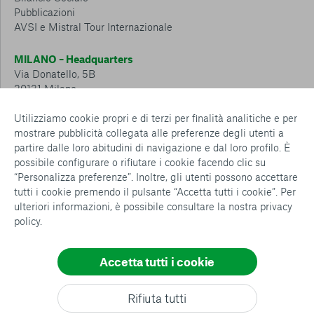
Pubblicazioni
AVSI e Mistral Tour Internazionale
MILANO – Headquarters
Via Donatello, 5B
20131 Milano
Tel.: 02 6749 881
Utilizziamo cookie propri e di terzi per finalità analitiche e per
mostrare pubblicità collegata alle preferenze degli utenti a
CESENA – Sostegno a distanza
partire dalle loro abitudini di navigazione e dal loro profilo. È
Via Padre Vicinio da Sarsina, 216
possibile configurare o rifiutare i cookie facendo clic su
47521 Cesena
“Personalizza preferenze”. Inoltre, gli utenti possono accettare
Tel.: 0547 360 811
tutti i cookie premendo il pulsante “Accetta tutti i cookie”. Per
ulteriori informazioni, è possibile consultare la nostra
privacy
Detrazioni e deduzioni fiscali sulle donazioni: cosa sapere e
policy
.
come usufruirne
Policy e procedure
Whistleblowing Policy
Accetta tutti i cookie
Privacy policy
Cookie policy
Consenti tutti
Rifiuta tutti
Configurazione Cookies