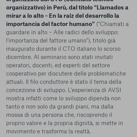
conto del fatto che il blocco di alcuni cookie può
organizzativo) in Perù, dal titolo “Llamados a
condizionare l’esperienza sulla Piattaforma e il suo
mirar a lo alto – En la raíz del desarrollo la
funzionamento. Premendo “Conferma le mie scelte”, la
selezione relativa ai cookie effettuata verrà salvata. Se non è
importancia del factor humano”
(“Chiamati a
stata selezionata alcuna opzione, premere questo pulsante
guardare in alto – Alle radici dello sviluppo:
equivarrà a rifiutare tutti i cookie. Per ulteriori informazioni, è
l'importanza del fattore umano”), titolo già
possibile consultare la nostra
Ulteriori informazioni
inaugurato durante il CTO italiano lo scorso
dicembre. Al seminario sono stati invitati
Cookie strettamente necessari
operatori, docenti, ed esperti del settore
cooperativo per discutere delle problematiche
Cookie di analisi
attuali. Il filo conduttore è stato il tema della
Cookies di marketing
concezione di sviluppo. L'esperienza di AVSI
mostra infatti come lo sviluppo dipenda non
tanto e non solo da grandi piani, ma dalla
mossa di una persona che, riscoprendo il
proprio valore e la propria dignità, si mette in
movimento e trasforma la realtà.