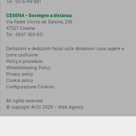
Tel.: 02 6749 881
CESENA – Sostegno a distanza
Via Padre Vicinio da Sarsina, 216
47521 Cesena
Tel.: 0547 360 811
Detrazioni e deduzioni fiscali sulle donazioni: cosa sapere e
come usufruirne
Policy e procedure
Whistleblowing Policy
Privacy policy
Cookie policy
Consenti tutti
Configurazione Cookies
Conferma le mie scelte
All rights reserved
© copyright AVSI 2026 –
Web Agency