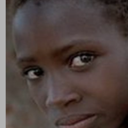
conto del fatto che il blocco di alcuni cookie può
condizionare l’esperienza sulla Piattaforma e il suo
funzionamento. Premendo “Conferma le mie scelte”, la
selezione relativa ai cookie effettuata verrà salvata. Se non è
stata selezionata alcuna opzione, premere questo pulsante
equivarrà a rifiutare tutti i cookie. Per ulteriori informazioni, è
possibile consultare la nostra
Ulteriori informazioni
Cookie strettamente necessari
Cookie di analisi
Cookies di marketing