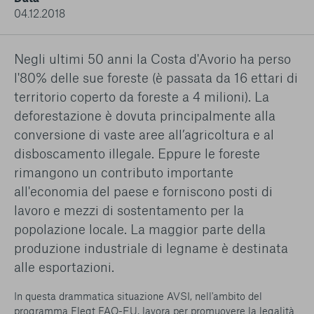
conto del fatto che il blocco di alcuni cookie può
04.12.2018
condizionare l’esperienza sulla Piattaforma e il suo
funzionamento. Premendo “Conferma le mie scelte”, la
selezione relativa ai cookie effettuata verrà salvata. Se non è
Negli ultimi 50 anni la Costa d'Avorio ha perso
stata selezionata alcuna opzione, premere questo pulsante
l'80% delle sue foreste (è passata da 16 ettari di
equivarrà a rifiutare tutti i cookie. Per ulteriori informazioni, è
possibile consultare la nostra
Ulteriori informazioni
territorio coperto da foreste a 4 milioni). La
deforestazione è dovuta principalmente alla
conversione di vaste aree all’agricoltura e al
Cookie strettamente necessari
disboscamento illegale. Eppure le foreste
Cookie di analisi
rimangono un contributo importante
all'economia del paese e forniscono posti di
Cookies di marketing
lavoro e mezzi di sostentamento per la
popolazione locale. La maggior parte della
produzione industriale di legname è destinata
alle esportazioni.
In questa drammatica situazione AVSI, nell'ambito del
programma Flegt FAO-EU, lavora per promuovere la legalità