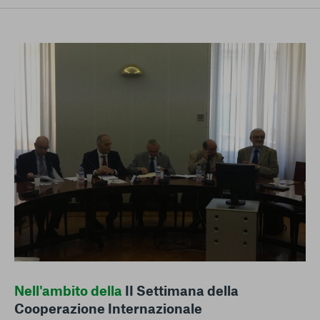
conto del fatto che il blocco di alcuni cookie può
condizionare l’esperienza sulla Piattaforma e il suo
funzionamento. Premendo “Conferma le mie scelte”, la
selezione relativa ai cookie effettuata verrà salvata. Se non è
stata selezionata alcuna opzione, premere questo pulsante
equivarrà a rifiutare tutti i cookie. Per ulteriori informazioni, è
possibile consultare la nostra
Ulteriori informazioni
Cookie strettamente necessari
Cookie di analisi
Cookies di marketing
Nell'ambito della
II Settimana della
Cooperazione Internazionale