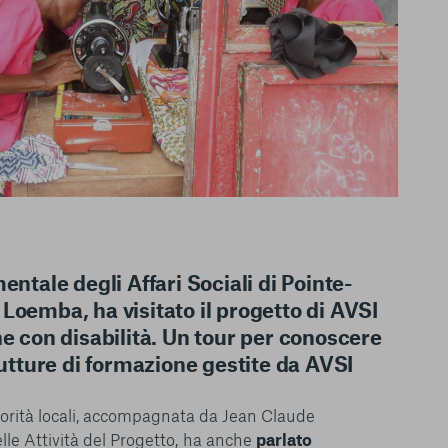
le del funzionamento
endere l’esperienza di
igliorare i nostri
entale degli Affari Sociali di Pointe-
izzati per mostrare
 siti Web e le app di
Loemba, ha visitato il progetto di AVSI
e utilizziamo e sarà
ne con disabilità. Un tour per conoscere
ze, salvo i Cookie
trutture di formazione gestite da AVSI
ma. È importante tenere
 l’esperienza sulla
ie scelte”, la
orità locali, accompagnata da Jean Claude
è stata selezionata
le Attività del Progetto, ha anche
parlato