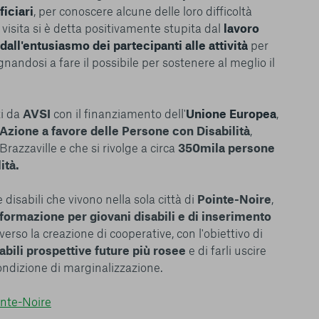
tutti i cookie. Per
iciari
, per conoscere alcune delle loro difficoltà
ri informazioni
 visita si è detta positivamente stupita dal
lavoro
dall'entusiasmo dei partecipanti alle attività
per
nandosi a fare il possibile per sostenere al meglio il
ti da
AVSI
con il finanziamento dell'
Unione Europea
,
Consenti tutti
Azione a favore delle Persone con Disabilità
,
razzaville e che si rivolge a circa
350mila persone
ità.
 disabili che vivono nella sola città di
Pointe-Noire
,
formazione per giovani disabili e di inserimento
verso la creazione di cooperative, con l'obiettivo di
abili prospettive future più rosee
e di farli uscire
ondizione di marginalizzazione.
inte-Noire