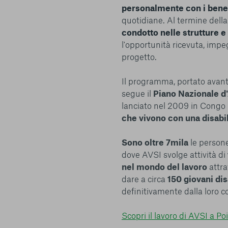
alcuna opzione, premere questo pulsante equivarrà a rifiutare 
personalmente con i benef
ulteriori informazioni, è possibile consultare la nostra
Ulterio
quotidiane. Al termine della
condotto nelle strutture e 
l'opportunità ricevuta, impeg
progetto.
Il programma, portato avan
e scelte
segue il
Piano Nazionale d'
lanciato nel 2009 in Congo B
che vivono con una disabil
Sono oltre 7mila
le persone
dove AVSI svolge attività di
nel mondo del lavoro
attra
dare a circa
150 giovani dis
definitivamente dalla loro c
Scopri il lavoro di AVSI a Po