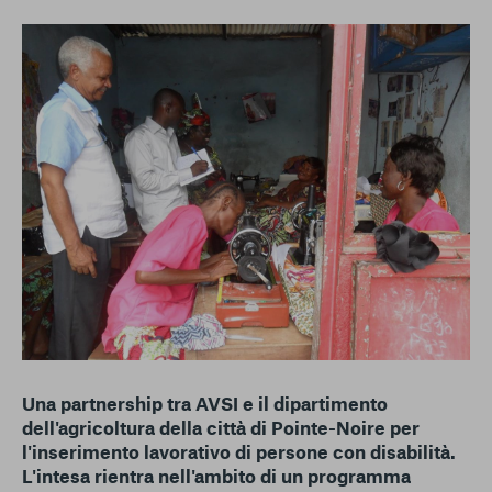
conto del fatto che il blocco di alcuni cookie può
condizionare l’esperienza sulla Piattaforma e il suo
funzionamento. Premendo “Conferma le mie scelte”, la
selezione relativa ai cookie effettuata verrà salvata. Se non è
stata selezionata alcuna opzione, premere questo pulsante
equivarrà a rifiutare tutti i cookie. Per ulteriori informazioni, è
possibile consultare la nostra
Ulteriori informazioni
Cookie strettamente necessari
Cookie di analisi
Cookies di marketing
Una partnership tra AVSI e il dipartimento
dell'agricoltura della città di Pointe-Noire per
l'inserimento lavorativo di persone con disabilità.
L'intesa rientra nell'ambito di un programma