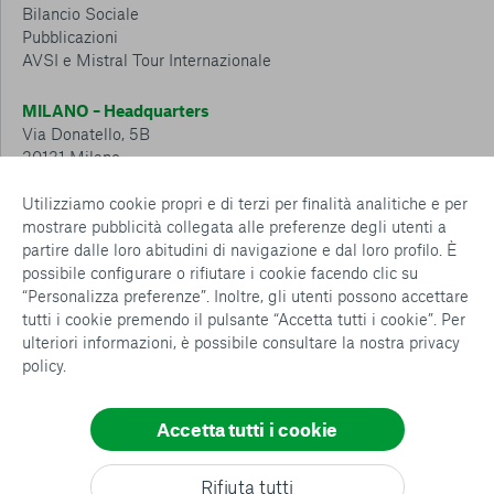
Bilancio Sociale
Pubblicazioni
AVSI e Mistral Tour Internazionale
MILANO – Headquarters
Via Donatello, 5B
20131 Milano
Tel.: 02 6749 881
Utilizziamo cookie propri e di terzi per finalità analitiche e per
mostrare pubblicità collegata alle preferenze degli utenti a
CESENA – Sostegno a distanza
partire dalle loro abitudini di navigazione e dal loro profilo. È
Via Padre Vicinio da Sarsina, 216
possibile configurare o rifiutare i cookie facendo clic su
47521 Cesena
“Personalizza preferenze”. Inoltre, gli utenti possono accettare
Tel.: 0547 360 811
tutti i cookie premendo il pulsante “Accetta tutti i cookie”. Per
ulteriori informazioni, è possibile consultare la nostra
privacy
Detrazioni e deduzioni fiscali sulle donazioni: cosa sapere e
policy
.
come usufruirne
Policy e procedure
Whistleblowing Policy
Accetta tutti i cookie
Privacy policy
Cookie policy
Consenti tutti
Rifiuta tutti
Configurazione Cookies