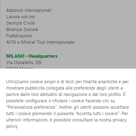
Adozioni internazionali
Lavora con noi
Servizio Civile
Bilancio Sociale
Pubblicazioni
AVSI e Mistral Tour Internazionale
MILANO – Headquarters
Via Donatello, 5B
20131 Milano
Tel.: 02 6749 881
Utilizziamo cookie propri e di terzi per finalità analitiche e per
mostrare pubblicità collegata alle preferenze degli utenti a
CESENA – Sostegno a distanza
partire dalle loro abitudini di navigazione e dal loro profilo. È
Via Padre Vicinio da Sarsina, 216
possibile configurare o rifiutare i cookie facendo clic su
47521 Cesena
“Personalizza preferenze”. Inoltre, gli utenti possono accettare
Tel.: 0547 360 811
tutti i cookie premendo il pulsante “Accetta tutti i cookie”. Per
ulteriori informazioni, è possibile consultare la nostra
privacy
Detrazioni e deduzioni fiscali sulle donazioni: cosa sapere e
policy
.
come usufruirne
Policy e procedure