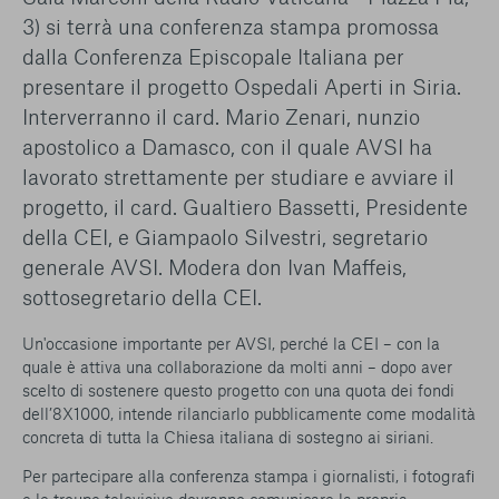
conto del fatto che il blocco di alcuni cookie può
3) si terrà una conferenza stampa promossa
condizionare l’esperienza sulla Piattaforma e il suo
dalla Conferenza Episcopale Italiana per
funzionamento. Premendo “Conferma le mie scelte”, la
selezione relativa ai cookie effettuata verrà salvata. Se non è
presentare il progetto Ospedali Aperti in Siria.
stata selezionata alcuna opzione, premere questo pulsante
Interverranno il card. Mario Zenari, nunzio
equivarrà a rifiutare tutti i cookie. Per ulteriori informazioni, è
apostolico a Damasco, con il quale AVSI ha
possibile consultare la nostra
Ulteriori informazioni
lavorato strettamente per studiare e avviare il
progetto, il card. Gualtiero Bassetti, Presidente
Cookie strettamente necessari
della CEI, e Giampaolo Silvestri, segretario
generale AVSI. Modera don Ivan Maffeis,
Cookie di analisi
sottosegretario della CEI.
Cookies di marketing
Un'occasione importante per AVSI, perché la CEI – con la
quale è attiva una collaborazione da molti anni – dopo aver
scelto di sostenere questo progetto con una quota dei fondi
dell’8X1000, intende rilanciarlo pubblicamente come modalità
concreta di tutta la Chiesa italiana di sostegno ai siriani.
Per partecipare alla conferenza stampa i giornalisti, i fotografi