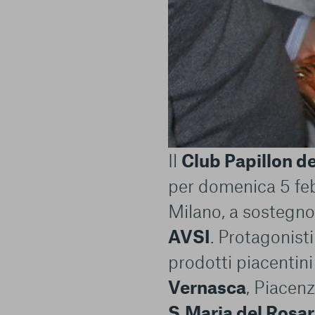
Il
Club Papillon d
per domenica 5 fe
Milano, a sostegno
AVSI
. Protagonisti
prodotti piacentini
Vernasca
, Piacenza
S.Maria del Rosar