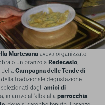
ella Martesana
aveva organizzato
bbraio un pranzo a
Redecesio
,
 della
Campagna delle Tende di
 della tradizionale degustazione i
 selezionati dagli
amici di
, in arrivo all'alba alla
parrocchia
io
, dove si sarebbe tenuto il pranzo.