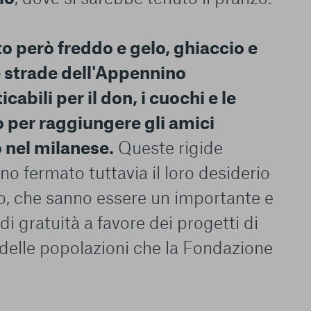
o però freddo e gelo, ghiaccio e
 strade dell'Appennino
abili per il don, i cuochi e le
o per raggiungere gli amici
 nel milanese.
Queste rigide
o fermato tuttavia il loro desiderio
zo, che sanno essere un importante e
le del funzionamento
endere l’esperienza di
di gratuità a favore dei progetti di
igliorare i nostri
elle popolazioni che la Fondazione
izzati per mostrare
 siti Web e le app di
e utilizziamo e sarà
ze, salvo i Cookie
ma. È importante tenere