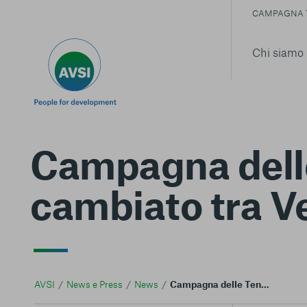
CAMPAGNA 
Chi siamo
Campagna dell
cambiato tra V
AVSI
News e Press
News
Campagna delle Tende: Un pezzo di mondo cambiato tra Vernasca e Redecesio per AVSI