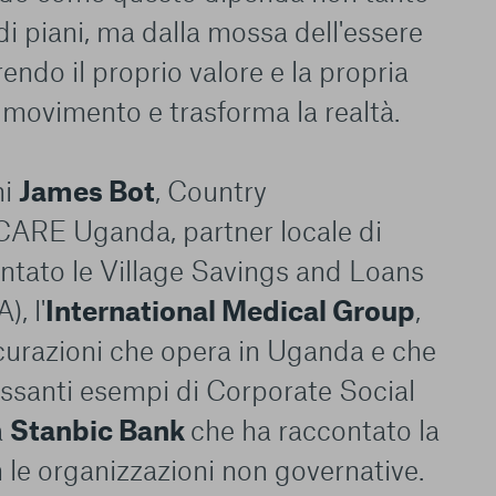
i piani, ma dalla mossa dell'essere
le del funzionamento
ndo il proprio valore e la propria
endere l’esperienza di
igliorare i nostri
n movimento e trasforma la realtà.
izzati per mostrare
 siti Web e le app di
e utilizziamo e sarà
ni
James Bot
, Country
ze, salvo i Cookie
ma. È importante tenere
CARE Uganda, partner locale di
 l’esperienza sulla
ie scelte”, la
ntato le Village Savings and Loans
è stata selezionata
tutti i cookie. Per
, l'
International Medical Group
,
ri informazioni
urazioni che opera in Uganda e che
essanti esempi di Corporate Social
a
Stanbic Bank
che ha raccontato la
 le organizzazioni non governative.
Consenti tutti