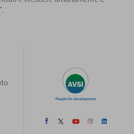
”.
eto