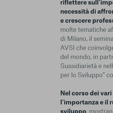
riflettere sull'im
necessità di affron
e crescere profe
molte tematiche af
di Milano, il semin
AVSI che coinvolge
del mondo, in part
Sussidiarietà e ne
per lo Sviluppo” co
Nel corso dei vari
Centro preferenze sulla privacy
l'importanza e il 
sviluppo
, mostra