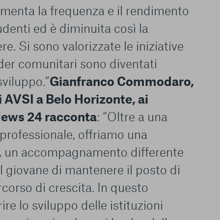
umenta la frequenza e il rendimento
Consenti tutti
udenti ed è diminuita così la
re. Si sono valorizzate le iniziative
eader comunitari sono diventati
sviluppo.”
Gianfranco Commodaro,
 AVSI a Belo Horizonte, ai
 News 24 racconta
: “Oltre a una
 professionale, offriamo una
, un accompagnamento differente
l giovane di mantenere il posto di
rcorso di crescita. In questo
re lo sviluppo delle istituzioni