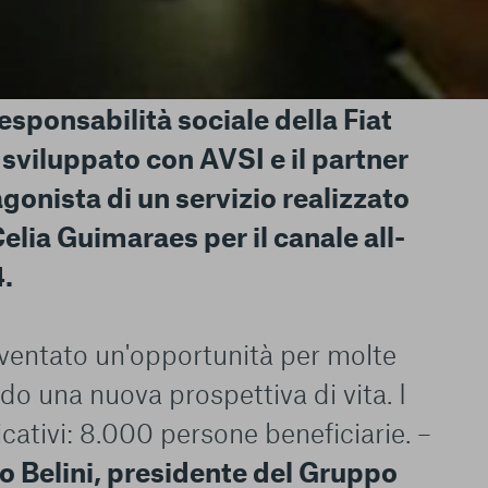
le del funzionamento
endere l’esperienza di
sponsabilità sociale della Fiat
igliorare i nostri
izzati per mostrare
 sviluppato con AVSI e il partner
 siti Web e le app di
e utilizziamo e sarà
gonista di un servizio realizzato
ze, salvo i Cookie
ma. È importante tenere
Celia Guimaraes per il canale all-
 l’esperienza sulla
.
ie scelte”, la
è stata selezionata
tutti i cookie. Per
ri informazioni
ventato un'opportunità per molte
o una nuova prospettiva di vita. I
cativi: 8.000 persone beneficiarie. –
o Belini, presidente del Gruppo