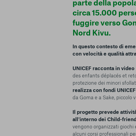
parte della popol
strettamente necessari per il funzionamento della Piattafor
conto del fatto che il blocco di alcuni cookie può condizionare
circa 15.000 pers
Piattaforma e il suo funzionamento. Premendo “Conferma le m
fuggire verso Go
selezione relativa ai cookie effettuata verrà salvata. Se non 
alcuna opzione, premere questo pulsante equivarrà a rifiutare 
Nord Kivu.
ulteriori informazioni, è possibile consultare la nostra
Ulterio
In questo contesto di eme
con velocità e qualità att
UNICEF racconta in video 
des enfants déplacés et ret
e scelte
protezione dei minori sfolla
realizza con fondi UNICEF
da Goma e a Sake, piccolo 
Il progetto prevede attivit
all'interno dei Child-frie
vengono organizzati giochi e a
alcuni corsi professionali per