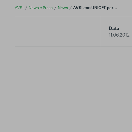
AVSI
News e Press
News
AVSI con UNICEF per i bambini in Rd Congo. Un video racconta le attività dei Child-friendly Space
Data
11.06.2012