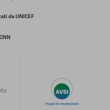
zati da UNICEF
a CNN
eto