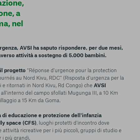
azione,
ma. È importante tenere
 l’esperienza sulla
one, a
ie scelte”, la
ma, nel
è stata selezionata
tutti i cookie. Per
ri informazioni
rgenza, AVSI ha saputo rispondere, per due mesi,
raverso attività a sostegno di 5.000 bambini.
il progetto
“Réponse d'urgence pour la protection
ournés au Nord Kivu, RDC” (Risposta d'urgenza per la
Consenti tutti
ti e ritornati in Nord Kivu, Rd Congo) che
AVSI
all'interno del campo sfollati Mugunga III, a 10 Km
villaggio a 15 Km da Goma.
à di educazione e protezione dell'infanzia
ndly space (CFS)
, luoghi protetti d'incontro dove
ttività ricreative per i più piccoli, gruppi di studio e
 i più grandi.