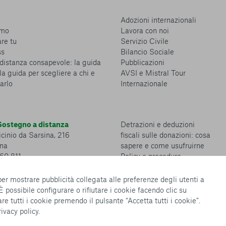
Adozioni internazionali
amo
Lavora con noi
are tu
Servizio Civile
ss
Bilancio Sociale
distanza consapevole: la guida
Pubblicazioni
la guida per scegliere a chi e
AVSI e Mistral Tour
arlo
Internazionale
ostegno a distanza
Detrazioni e deduzioni
cinio da Sarsina, 216
fiscali sulle donazioni: cosa
na
sapere e come usufruirne
360 811
Policy e procedure
Whistleblowing Policy
Privacy policy
 per mostrare pubblicità collegata alle preferenze degli utenti a
Cookie policy
 È possibile configurare o rifiutare i cookie facendo clic su
Configurazione Cookies
re tutti i cookie premendo il pulsante “Accetta tutti i cookie”.
rivacy policy
.