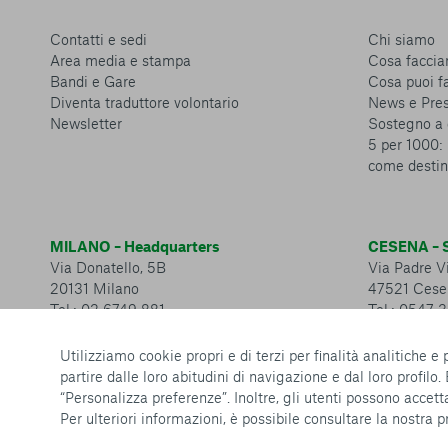
Contatti e sedi
Chi siamo
Area media e stampa
Cosa facci
Bandi e Gare
Cosa puoi f
Diventa traduttore volontario
News e Pre
Newsletter
Sostegno a 
5 per 1000: 
come destin
MILANO – Headquarters
CESENA – S
Via Donatello, 5B
Via Padre Vi
20131 Milano
47521 Cese
Tel.: 02 6749 881
Tel.: 0547 
Utilizziamo cookie propri e di terzi per finalità analitiche e
partire dalle loro abitudini di navigazione e dal loro profilo.
“Personalizza preferenze”. Inoltre, gli utenti possono accetta
Per ulteriori informazioni, è possibile consultare la nostra
p