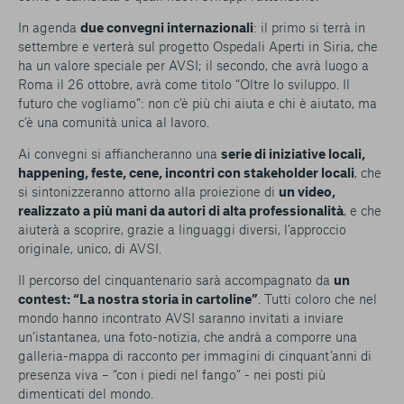
In agenda
due convegni internazionali
: il primo si terrà in
settembre e verterà sul progetto Ospedali Aperti in Siria, che
ha un valore speciale per AVSI; il secondo, che avrà luogo a
Roma il 26 ottobre, avrà come titolo “Oltre lo sviluppo. Il
futuro che vogliamo”: non c’è più chi aiuta e chi è aiutato, ma
c’è una comunità unica al lavoro.
Ai convegni si affiancheranno una
serie di iniziative locali,
happening, feste, cene, incontri con stakeholder locali
, che
si sintonizzeranno attorno alla proiezione di
un video,
realizzato a più mani da autori di alta professionalità
, e che
aiuterà a scoprire, grazie a linguaggi diversi, l’approccio
originale, unico, di AVSI.
Il percorso del cinquantenario sarà accompagnato da
un
contest: “La nostra storia in cartoline”
. Tutti coloro che nel
mondo hanno incontrato AVSI saranno invitati a inviare
un’istantanea, una foto-notizia, che andrà a comporre una
galleria-mappa di racconto per immagini di cinquant’anni di
presenza viva – “con i piedi nel fango” - nei posti più
dimenticati del mondo.