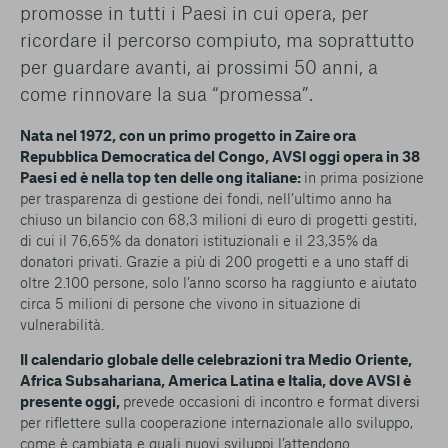
conto del fatto che il blocco di alcuni cookie può
promosse in tutti i Paesi in cui opera, per
condizionare l’esperienza sulla Piattaforma e il suo
ricordare il percorso compiuto, ma soprattutto
funzionamento. Premendo “Conferma le mie scelte”, la
per guardare avanti, ai prossimi 50 anni, a
selezione relativa ai cookie effettuata verrà salvata. Se non è
come rinnovare la sua “promessa”.
stata selezionata alcuna opzione, premere questo pulsante
equivarrà a rifiutare tutti i cookie. Per ulteriori informazioni, è
possibile consultare la nostra
Ulteriori informazioni
Nata nel 1972, con un primo progetto in Zaire ora
Repubblica Democratica del Congo, AVSI oggi opera in 38
Paesi ed è nella top ten delle ong italiane:
in prima posizione
Cookie strettamente necessari
per trasparenza di gestione dei fondi, nell’ultimo anno ha
chiuso un bilancio con 68,3 milioni di euro di progetti gestiti,
Cookie di analisi
di cui il 76,65% da donatori istituzionali e il 23,35% da
donatori privati. Grazie a più di 200 progetti e a uno staff di
oltre 2.100 persone, solo l’anno scorso ha raggiunto e aiutato
Cookies di marketing
circa 5 milioni di persone che vivono in situazione di
vulnerabilità.
Il calendario globale delle celebrazioni tra Medio Oriente,
Africa Subsahariana, America Latina e Italia, dove AVSI è
presente oggi,
prevede occasioni di incontro e format diversi
per riflettere sulla cooperazione internazionale allo sviluppo,
come è cambiata e quali nuovi sviluppi l’attendono.