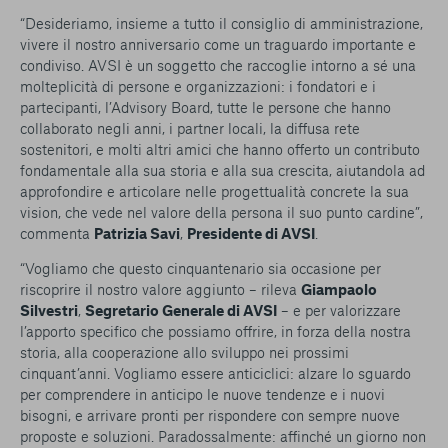
“Desideriamo, insieme a tutto il consiglio di amministrazione,
vivere il nostro anniversario come un traguardo importante e
condiviso. AVSI è un soggetto che raccoglie intorno a sé una
molteplicità di persone e organizzazioni: i fondatori e i
partecipanti, l’Advisory Board, tutte le persone che hanno
collaborato negli anni, i partner locali, la diffusa rete
sostenitori, e molti altri amici che hanno offerto un contributo
fondamentale alla sua storia e alla sua crescita, aiutandola ad
approfondire e articolare nelle progettualità concrete la sua
vision, che vede nel valore della persona il suo punto cardine”,
c
ommenta
Patrizia Savi
,
Presidente di AVSI
.
“
Vogliamo che questo cinquantenario sia occasione per
riscoprire il nostro valore aggiunto
– rileva
Giampaolo
Silvestri
,
Segretario Generale di AVSI
–
e per valorizzare
l’apporto specifico che possiamo offrire, in forza della nostra
storia, alla cooperazione allo sviluppo nei prossimi
cinquant’anni. Vogliamo essere anticiclici: alzare lo sguardo
per comprendere in anticipo le nuove tendenze e i nuovi
bisogni, e arrivare pronti per rispondere con sempre nuove
proposte e soluzioni. Paradossalmente: affinché un giorno non