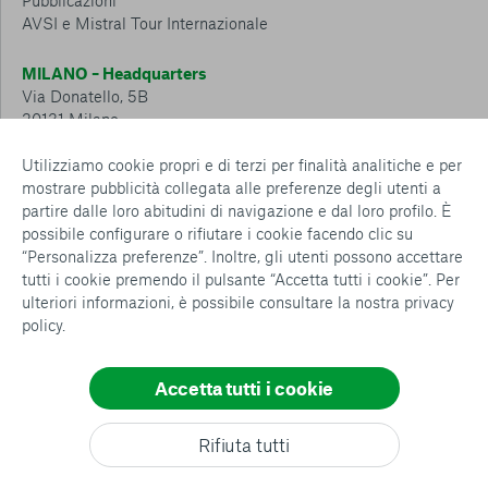
Pubblicazioni
AVSI e Mistral Tour Internazionale
MILANO – Headquarters
Via Donatello, 5B
20131 Milano
Tel.: 02 6749 881
Utilizziamo cookie propri e di terzi per finalità analitiche e per
mostrare pubblicità collegata alle preferenze degli utenti a
CESENA – Sostegno a distanza
partire dalle loro abitudini di navigazione e dal loro profilo. È
Via Padre Vicinio da Sarsina, 216
possibile configurare o rifiutare i cookie facendo clic su
47521 Cesena
“Personalizza preferenze”. Inoltre, gli utenti possono accettare
Tel.: 0547 360 811
tutti i cookie premendo il pulsante “Accetta tutti i cookie”. Per
ulteriori informazioni, è possibile consultare la nostra
privacy
Detrazioni e deduzioni fiscali sulle donazioni: cosa sapere e
policy
.
come usufruirne
Policy e procedure
Whistleblowing Policy
Accetta tutti i cookie
Privacy policy
Cookie policy
Consenti tutti
Rifiuta tutti
Configurazione Cookies
Conferma le mie scelte