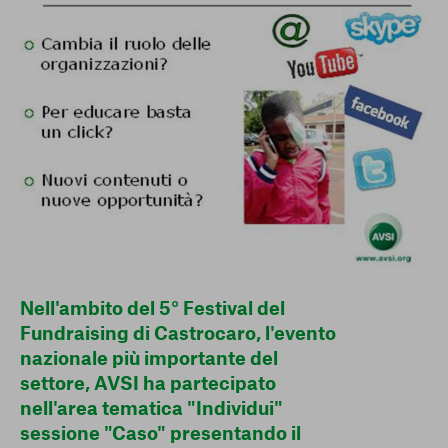
conto del fatto che il blocco di alcuni cookie può
condizionare l’esperienza sulla Piattaforma e il suo
funzionamento. Premendo “Conferma le mie scelte”, la
selezione relativa ai cookie effettuata verrà salvata. Se non è
stata selezionata alcuna opzione, premere questo pulsante
equivarrà a rifiutare tutti i cookie. Per ulteriori informazioni, è
possibile consultare la nostra
Ulteriori informazioni
Cookie strettamente necessari
Cookie di analisi
Cookies di marketing
Nell'ambito del 5° Festival del
Fundraising di Castrocaro, l'evento
nazionale più importante del
settore, AVSI ha partecipato
nell'area tematica "Individui"
sessione "Caso" presentando il