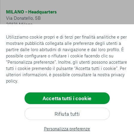
MILANO – Headquarters
Via Donatello, 5B
20131 Milano
Tel.: 02 6749 881
Utilizziamo cookie propri e di terzi per finalità analitiche e per
mostrare pubblicità collegata alle preferenze degli utenti a
CESENA – Sostegno a distanza
partire dalle loro abitudini di navigazione e dal loro profilo. È
Via Padre Vicinio da Sarsina, 216
possibile configurare o rifiutare i cookie facendo clic su
47521 Cesena
“Personalizza preferenze”. Inoltre, gli utenti possono accettare
Tel.: 0547 360 811
tutti i cookie premendo il pulsante “Accetta tutti i cookie”. Per
ulteriori informazioni, è possibile consultare la nostra
privacy
Detrazioni e deduzioni fiscali sulle donazioni: cosa sapere e
policy
.
come usufruirne
Policy e procedure
Whistleblowing Policy
Accetta tutti i cookie
Privacy policy
Cookie policy
Consenti tutti
Rifiuta tutti
Configurazione Cookies
Conferma le mie scelte
All rights reserved
Personalizza preferenze