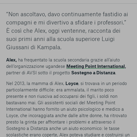
conto del fatto che il blocco di alcuni cookie può
condizionare l’esperienza sulla Piattaforma e il suo
“Non ascoltavo, davo continuamente fastidio ai
funzionamento. Premendo “Conferma le mie scelte”, la
compagni e mi divertivo a sfidare i professori.”
selezione relativa ai cookie effettuata verrà salvata. Se non è
stata selezionata alcuna opzione, premere questo pulsante
È così che Alex, oggi ventenne, racconta dei
equivarrà a rifiutare tutti i cookie. Per ulteriori informazioni, è
suoi primi anni alla scuola superiore Luigi
possibile consultare la nostra
Ulteriori informazioni
Giussani di Kampala.
Cookie strettamente necessari
Alex,
ha frequentato la scuola secondaria grazie all’aiuto
dell’organizzazione ugandese
Meeting Point International,
partner di AVSI sotto il progetto
Sostegno a Distanza
.
Cookie di analisi
Nel 2013, la mamma di Alex,
Loyce
, si trovava in un periodo
Cookies di marketing
particolarmente difficile: era ammalata, il marito poco
presente e non riusciva ad occuparsi dei figli, i soldi non
bastavano mai. Gli assistenti sociali del Meeting Point
International hanno fornito un aiuto psicologico e medico a
Loyce, che incoraggiata anche dalle altre donne, ha ritrovato
presto la grinta per affrontare i problemi e attraverso il
Sostegno a Distanza anche un aiuto economico: le tasse
scolastiche erano coperte, Alex poteva studiare e costruirsi un