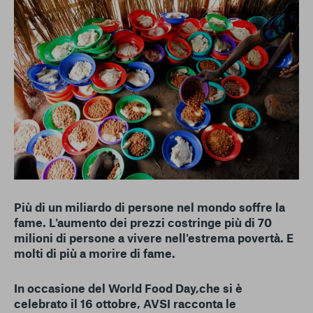
conto del fatto che il blocco di alcuni cookie può
condizionare l’esperienza sulla Piattaforma e il suo
funzionamento. Premendo “Conferma le mie scelte”, la
selezione relativa ai cookie effettuata verrà salvata. Se non è
stata selezionata alcuna opzione, premere questo pulsante
equivarrà a rifiutare tutti i cookie. Per ulteriori informazioni, è
possibile consultare la nostra
Ulteriori informazioni
Cookie strettamente necessari
Cookie di analisi
Cookies di marketing
Più di un miliardo di persone nel mondo soffre la
fame. L'aumento dei prezzi costringe più di 70
milioni di persone a vivere nell'estrema povertà. E
molti di più a morire di fame.
In occasione del World Food Day,
che si è
celebrato
il 16 ottobre, AVSI racconta le