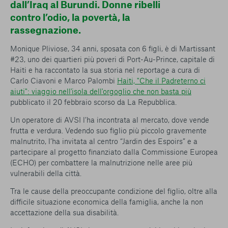
dall’Iraq al Burundi. Donne ribelli
conto del fatto che il blocco di alcuni cookie può
condizionare l’esperienza sulla Piattaforma e il suo
contro l’odio, la povertà, la
funzionamento. Premendo “Conferma le mie scelte”, la
rassegnazione.
selezione relativa ai cookie effettuata verrà salvata. Se non è
stata selezionata alcuna opzione, premere questo pulsante
Monique Pliviose, 34 anni, sposata con 6 figli, è di Martissant
equivarrà a rifiutare tutti i cookie. Per ulteriori informazioni, è
#23, uno dei quartieri più poveri di Port-Au-Prince, capitale di
possibile consultare la nostra
Ulteriori informazioni
Haiti e ha raccontato la sua storia nel reportage a cura di
Carlo Ciavoni e Marco Palombi
Haiti, "Che il Padreterno ci
aiuti": viaggio nell'isola dell'orgoglio che non basta più
Cookie strettamente necessari
pubblicato il 20 febbraio scorso da La Repubblica.
Un operatore di AVSI l’ha incontrata al mercato, dove vende
Cookie di analisi
frutta e verdura. Vedendo suo figlio più piccolo gravemente
malnutrito, l’ha invitata al centro “Jardin des Espoirs” e a
Cookies di marketing
partecipare al progetto finanziato dalla Commissione Europea
(ECHO) per combattere la malnutrizione nelle aree più
vulnerabili della città.
Tra le cause della preoccupante condizione del figlio, oltre alla
difficile situazione economica della famiglia, anche la non
accettazione della sua disabilità.