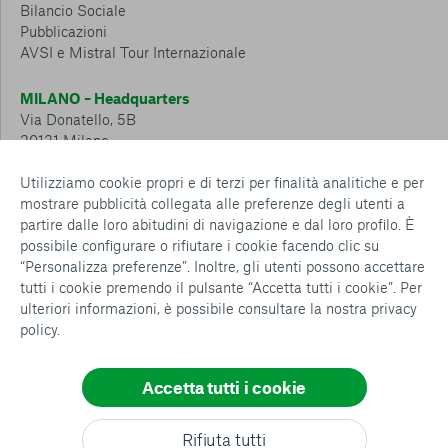
Bilancio Sociale
Pubblicazioni
AVSI e Mistral Tour Internazionale
MILANO – Headquarters
Via Donatello, 5B
20131 Milano
Tel.: 02 6749 881
Utilizziamo cookie propri e di terzi per finalità analitiche e per
mostrare pubblicità collegata alle preferenze degli utenti a
CESENA – Sostegno a distanza
partire dalle loro abitudini di navigazione e dal loro profilo. È
Via Padre Vicinio da Sarsina, 216
possibile configurare o rifiutare i cookie facendo clic su
47521 Cesena
“Personalizza preferenze”. Inoltre, gli utenti possono accettare
Tel.: 0547 360 811
tutti i cookie premendo il pulsante “Accetta tutti i cookie”. Per
ulteriori informazioni, è possibile consultare la nostra
privacy
Detrazioni e deduzioni fiscali sulle donazioni: cosa sapere e
policy
.
come usufruirne
Policy e procedure
Whistleblowing Policy
Accetta tutti i cookie
Privacy policy
Cookie policy
Consenti tutti
Rifiuta tutti
Configurazione Cookies