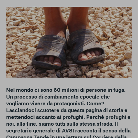
conto del fatto che il blocco di alcuni cookie può
condizionare l’esperienza sulla Piattaforma e il suo
funzionamento. Premendo “Conferma le mie scelte”, la
selezione relativa ai cookie effettuata verrà salvata. Se non è
stata selezionata alcuna opzione, premere questo pulsante
equivarrà a rifiutare tutti i cookie. Per ulteriori informazioni, è
possibile consultare la nostra
Ulteriori informazioni
Cookie strettamente necessari
Cookie di analisi
Cookies di marketing
Nel mondo ci sono 60 milioni di persone in fuga.
Un processo di cambiamento epocale che
vogliamo vivere da protagonisti. Come?
Lasciandoci scuotere da questa pagina di storia e
mettendoci accanto ai profughi. Perché profughi e
noi, alla fine, siamo tutti sulla stessa strada. Il
segretario generale di AVSI racconta il senso della
Campagna Tende in una lettera sul Corriere della