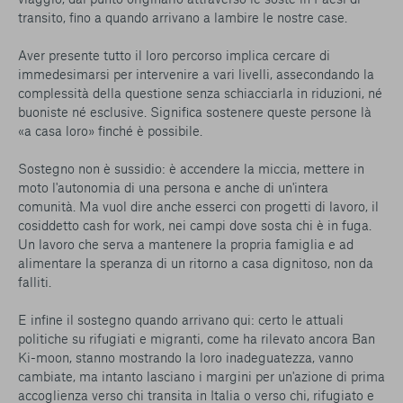
transito, fino a quando arrivano a lambire le nostre case.
Aver presente tutto il loro percorso implica cercare di
immedesimarsi per intervenire a vari livelli, assecondando la
complessità della questione senza schiacciarla in riduzioni, né
buoniste né esclusive. Significa sostenere queste persone là
«a casa loro» finché è possibile.
Sostegno non è sussidio: è accendere la miccia, mettere in
moto l'autonomia di una persona e anche di un'intera
comunità. Ma vuol dire anche esserci con progetti di lavoro, il
cosiddetto cash for work, nei campi dove sosta chi è in fuga.
Un lavoro che serva a mantenere la propria famiglia e ad
alimentare la speranza di un ritorno a casa dignitoso, non da
falliti.
E infine il sostegno quando arrivano qui: certo le attuali
politiche su rifugiati e migranti, come ha rilevato ancora Ban
Ki-moon, stanno mostrando la loro inadeguatezza, vanno
cambiate, ma intanto lasciano i margini per un'azione di prima
accoglienza verso chi transita in Italia o verso chi, rifugiato e