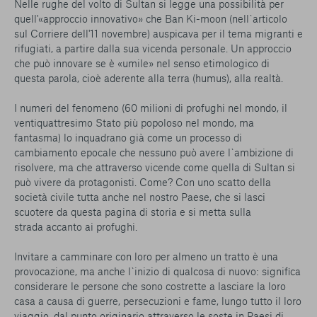
Nelle rughe del volto di Sultan si legge una possibilità per
quell'«approccio innovativo» che Ban Ki-moon (nell`articolo
sul Corriere dell'11 novembre) auspicava per il tema migranti e
rifugiati, a partire dalla sua vicenda personale. Un approccio
che può innovare se è «umile» nel senso etimologico di
questa parola, cioè aderente alla terra (humus), alla realtà.
I numeri del fenomeno (60 milioni di profughi nel mondo, il
ventiquattresimo Stato più popoloso nel mondo, ma
fantasma) lo inquadrano già come un processo di
cambiamento epocale che nessuno può avere l`ambizione di
risolvere, ma che attraverso vicende come quella di Sultan si
può vivere da protagonisti. Come? Con uno scatto della
società civile tutta anche nel nostro Paese, che si lasci
scuotere da questa pagina di storia e si metta sulla
strada accanto ai profughi.
Invitare a camminare con loro per almeno un tratto è una
provocazione, ma anche l`inizio di qualcosa di nuovo: significa
considerare le persone che sono costrette a lasciare la loro
casa a causa di guerre, persecuzioni e fame, lungo tutto il loro
viaggio, dal punto originario attraverso le soste in Paesi di