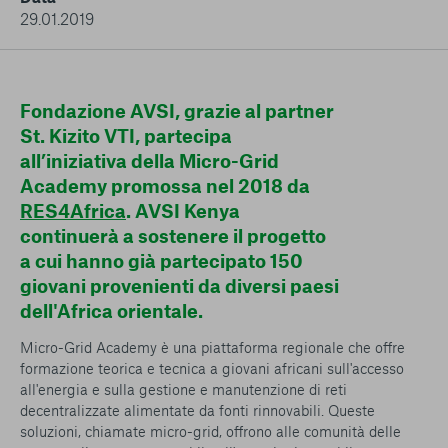
conto del fatto che il blocco di alcuni cookie può
29.01.2019
condizionare l’esperienza sulla Piattaforma e il suo
funzionamento. Premendo “Conferma le mie scelte”, la
selezione relativa ai cookie effettuata verrà salvata. Se non è
stata selezionata alcuna opzione, premere questo pulsante
Fondazione AVSI, grazie al partner
equivarrà a rifiutare tutti i cookie. Per ulteriori informazioni, è
St. Kizito VTI, partecipa
possibile consultare la nostra
Ulteriori informazioni
all’iniziativa della Micro-Grid
Academy promossa nel 2018 da
Cookie strettamente necessari
RES4Africa
. AVSI Kenya
continuerà a sostenere il progetto
Cookie di analisi
a cui hanno già partecipato 150
giovani provenienti da diversi paesi
Cookies di marketing
dell'Africa orientale.
Micro-Grid Academy è una piattaforma regionale che offre
formazione teorica e tecnica a giovani africani sull'accesso
all'energia e sulla gestione e manutenzione di reti
decentralizzate alimentate da fonti rinnovabili. Queste
soluzioni, chiamate micro-grid, offrono alle comunità delle