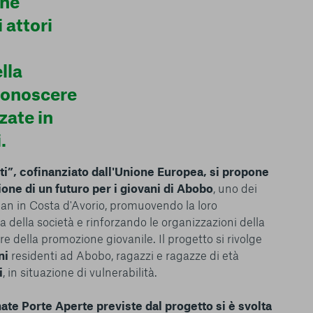
one
i attori
lla
 conoscere
zate in
.
ti”, cofinanziato dall'Unione Europea, si propone
ione di un futuro per i giovani di Abobo
, uno dei
le del funzionamento
djan in Costa d'Avorio, promuovendo la loro
endere l’esperienza di
igliorare i nostri
ta della società e rinforzando le organizzazioni della
izzati per mostrare
ore della promozione giovanile. Il progetto si rivolge
 siti Web e le app di
ni
residenti ad Abobo, ragazzi e ragazze di età
e utilizziamo e sarà
i
, in situazione di vulnerabilità.
ze, salvo i Cookie
ma. È importante tenere
nate Porte Aperte previste dal progetto si è svolta
 l’esperienza sulla