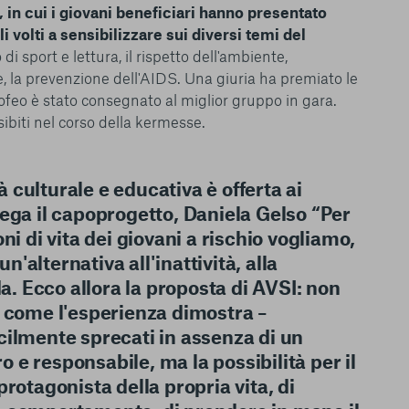
 in cui i giovani beneficiari hanno presentato
ie scelte”, la
è stata selezionata
 volti a sensibilizzare sui diversi temi del
tutti i cookie. Per
o di sport e lettura, il rispetto dell'ambiente,
ri informazioni
, la prevenzione dell'AIDS. Una giuria ha premiato le
rofeo è stato consegnato al miglior gruppo in gara.
esibiti nel corso della kermesse.
culturale e educativa è offerta ai
Consenti tutti
ega il capoprogetto, Daniela Gelso
“Per
ni di vita dei giovani a rischio vogliamo,
un'alternativa all'inattività, alla
da. Ecco allora la proposta di AVSI: non
– come l'esperienza dimostra –
cilmente sprecati in assenza di un
e responsabile, ma la possibilità per il
rotagonista della propria vita, di