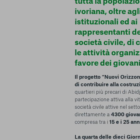
tutta la popolazi
ivoriana, oltre agl
istituzionali ed ai
rappresentanti de
società civile, di
le attività organiz
Centro preferenze sulla privacy
favore dei giovani
Il progetto “Nuovi Orizzon
di contribuire alla costruz
I cookie e altre tecnologie simili sono una parte fondamenta
quartieri più precari di Abi
della nostra Piattaforma. L’obiettivo principale dei cookie è r
navigazione più comoda ed efficiente, nonché consentirci di m
partecipazione attiva alla vi
servizi e la Piattaforma stessa. Inoltre, i cookie vengono util
società civile attive nel sett
pubblicità che risulti interessante per l’utente quando visita i
direttamente a
4300 giova
terzi. Qui sono disponibili tutte le informazioni sui cookie ch
compresa tra i
15 e i 25 ann
possibile attivarli e/o disattivarli secondo le proprie preferen
strettamente necessari per il funzionamento della Piattafor
La quarta delle dieci Gior
conto del fatto che il blocco di alcuni cookie può condizionare