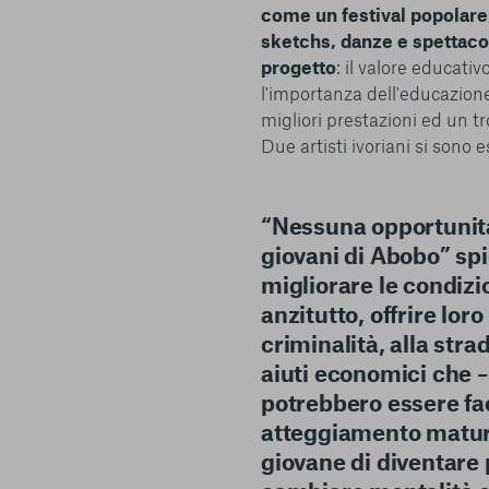
come un festival popolare,
Piattaforma e il suo funzionamento. Premendo “Conferma le m
selezione relativa ai cookie effettuata verrà salvata. Se non 
sketchs, danze e spettacoli
alcuna opzione, premere questo pulsante equivarrà a rifiutare 
progetto
: il valore educativ
ulteriori informazioni, è possibile consultare la nostra
Ulterio
l'importanza dell'educazione
migliori prestazioni ed un t
Due artisti ivoriani si sono 
“Nessuna opportunità 
e scelte
giovani di Abobo”
spi
migliorare le condizio
anzitutto, offrire loro 
criminalità, alla stra
aiuti economici che 
potrebbero essere fa
atteggiamento maturo 
giovane di diventare p