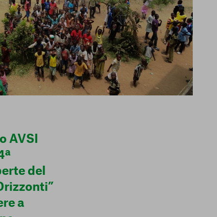
io AVSI
4ª
erte del
Orizzonti”
ere a