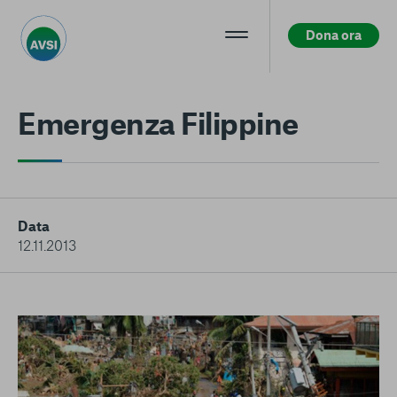
Dona ora
Centro preferenze sulla privacy
Emergenza Filippine
La tua privacy
I cookie e altre tecnologie simili sono una parte
fondamentale del funzionamento della nostra Piattaforma.
Data
L’obiettivo principale dei cookie è rendere l’esperienza di
12.11.2013
navigazione più comoda ed efficiente, nonché consentirci di
migliorare i nostri servizi e la Piattaforma stessa. Inoltre, i
cookie vengono utilizzati per mostrare pubblicità che risulti
interessante per l’utente quando visita i siti Web e le app di
terzi. Qui sono disponibili tutte le informazioni sui cookie che
utilizziamo e sarà possibile attivarli e/o disattivarli secondo
le proprie preferenze, salvo i Cookie strettamente necessari
per il funzionamento della Piattaforma. È importante tenere