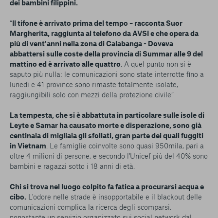
dei bambini filippini.
“
Il tifone è arrivato prima del tempo – racconta Suor
Margherita, raggiunta al telefono da AVSI e che opera da
più di vent'anni nella zona di Calabanga - Doveva
abbattersi sulle coste della provincia di Summar alle 9 del
mattino ed è arrivato alle quattro
. A quel punto non si è
saputo più nulla: le comunicazioni sono state interrotte fino a
lunedì e 41 province sono rimaste totalmente isolate,
raggiungibili solo con mezzi della protezione civile”
La tempesta, che si è abbattuta in particolare sulle isole di
Leyte e Samar ha causato morte e disperazione, sono già
centinaia di migliaia gli sfollati, gran parte dei quali fuggiti
in Vietnam
. Le famiglie coinvolte sono quasi 950mila, pari a
oltre 4 milioni di persone, e secondo l'Unicef più del 40% sono
bambini e ragazzi sotto i 18 anni di età.
Chi si trova nel luogo colpito fa fatica a procurarsi acqua e
cibo.
L'odore nelle strade è insopportabile e il blackout delle
comunicazioni complica la ricerca degli scomparsi,
nonostante un servizio organizzato sui social network dal