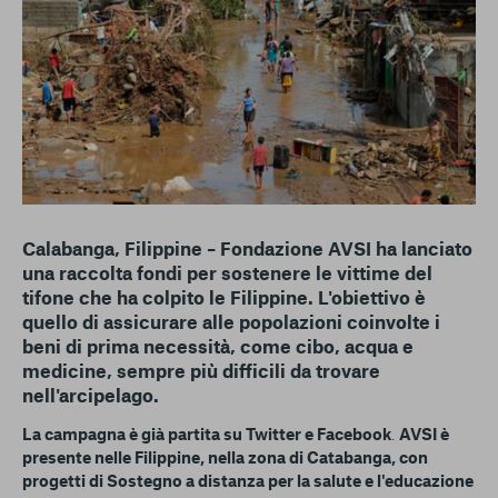
conto del fatto che il blocco di alcuni cookie può
condizionare l’esperienza sulla Piattaforma e il suo
funzionamento. Premendo “Conferma le mie scelte”, la
selezione relativa ai cookie effettuata verrà salvata. Se non è
stata selezionata alcuna opzione, premere questo pulsante
equivarrà a rifiutare tutti i cookie. Per ulteriori informazioni, è
possibile consultare la nostra
Ulteriori informazioni
Cookie strettamente necessari
Calabanga, Filippine – Fondazione AVSI ha lanciato
Cookie di analisi
una raccolta fondi per sostenere le vittime del
tifone che ha colpito le Filippine. L'obiettivo è
Cookies di marketing
quello di assicurare alle popolazioni coinvolte i
beni di prima necessità, come cibo, acqua e
medicine, sempre più difficili da trovare
nell'arcipelago.
La campagna è già partita su Twitter e Facebook
.
AVSI è
presente nelle Filippine, nella zona di Catabanga, con
progetti di Sostegno a distanza per la salute e l'educazione