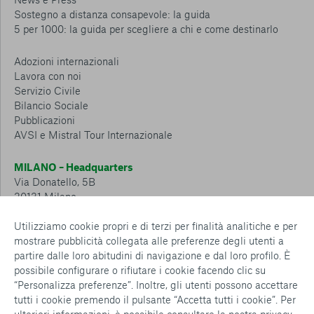
Sostegno a distanza consapevole: la guida
5 per 1000: la guida per scegliere a chi e come destinarlo
Adozioni internazionali
Lavora con noi
Servizio Civile
Bilancio Sociale
Pubblicazioni
AVSI e Mistral Tour Internazionale
MILANO – Headquarters
Via Donatello, 5B
20131 Milano
Tel.: 02 6749 881
Utilizziamo cookie propri e di terzi per finalità analitiche e per
mostrare pubblicità collegata alle preferenze degli utenti a
CESENA – Sostegno a distanza
partire dalle loro abitudini di navigazione e dal loro profilo. È
Via Padre Vicinio da Sarsina, 216
possibile configurare o rifiutare i cookie facendo clic su
47521 Cesena
“Personalizza preferenze”. Inoltre, gli utenti possono accettare
Tel.: 0547 360 811
tutti i cookie premendo il pulsante “Accetta tutti i cookie”. Per