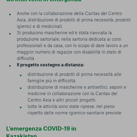
conto del fatto che il blocco di alcuni cookie può
condizionare l’esperienza sulla Piattaforma e il suo
Anche con la collaborazione della Caritas del Centro
funzionamento. Premendo “Conferma le mie scelte”, la
Asia, distribuzione di prodotti di prima necessità, prodotti
selezione relativa ai cookie effettuata verrà salvata. Se non è
igienici e di medicinali.
stata selezionata alcuna opzione, premere questo pulsante
Si producono mascherine ed è stata riavviata la
equivarrà a rifiutare tutti i cookie. Per ulteriori informazioni, è
produzione sartoriale, nella sartoria dedicata ai corsi
possibile consultare la nostra
Ulteriori informazioni
professionali e da casa, con lo scopo di dare lavoro a un
maggior numero di ragazze con disabilità in stato di
difficoltà
Cookie strettamente necessari
Il progetto sostegno a distanza:
Cookie di analisi
distribuzione di prodotti di prima necessità alle
famiglie più in difficoltà.
Cookies di marketing
distribuzione di mascherine e antisettici, saponi e
medicine in collaborazione con la Caritas del
Centro Asia e altri piccoli progetti.
tutte le attività sono state riprese, nel pieno
rispetto delle norme igienico-sanitarie previste
L'emergenza COVID-19 in
Kazakistan