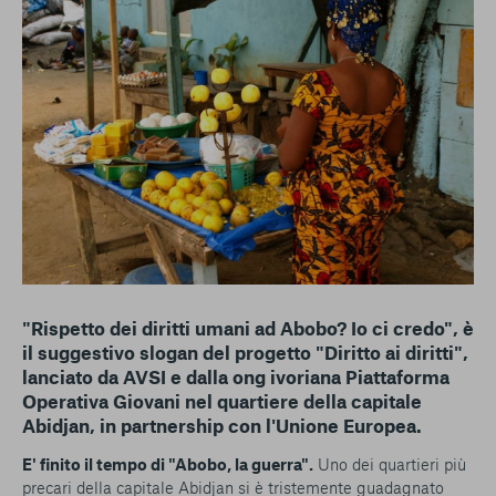
conto del fatto che il blocco di alcuni cookie può
condizionare l’esperienza sulla Piattaforma e il suo
funzionamento. Premendo “Conferma le mie scelte”, la
selezione relativa ai cookie effettuata verrà salvata. Se non è
stata selezionata alcuna opzione, premere questo pulsante
equivarrà a rifiutare tutti i cookie. Per ulteriori informazioni, è
possibile consultare la nostra
Ulteriori informazioni
Cookie strettamente necessari
Cookie di analisi
Cookies di marketing
"Rispetto dei diritti umani ad Abobo? Io ci credo", è
il suggestivo slogan del progetto "Diritto ai diritti",
lanciato da AVSI e dalla ong ivoriana Piattaforma
Operativa Giovani nel quartiere della capitale
Abidjan, in partnership con l'Unione Europea.
E' finito il tempo di "Abobo, la guerra".
Uno dei quartieri più
precari della capitale Abidjan si è tristemente guadagnato