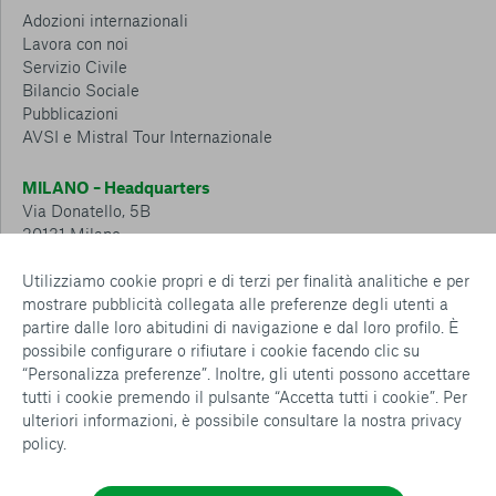
Adozioni internazionali
Lavora con noi
Servizio Civile
Bilancio Sociale
Pubblicazioni
AVSI e Mistral Tour Internazionale
MILANO – Headquarters
Via Donatello, 5B
20131 Milano
Tel.: 02 6749 881
Utilizziamo cookie propri e di terzi per finalità analitiche e per
mostrare pubblicità collegata alle preferenze degli utenti a
CESENA – Sostegno a distanza
partire dalle loro abitudini di navigazione e dal loro profilo. È
Via Padre Vicinio da Sarsina, 216
possibile configurare o rifiutare i cookie facendo clic su
47521 Cesena
“Personalizza preferenze”. Inoltre, gli utenti possono accettare
Tel.: 0547 360 811
tutti i cookie premendo il pulsante “Accetta tutti i cookie”. Per
ulteriori informazioni, è possibile consultare la nostra
privacy
Detrazioni e deduzioni fiscali sulle donazioni: cosa sapere e
policy
.
come usufruirne
Policy e procedure