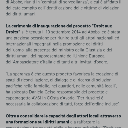
di Abobo, riuniti in “comitati di sorveglianza”, a cui é affidato il
delicato compito dell'identificazione delle vittime di violazioni
dei diritti umani.
La cerimonia di inaugurazione del progetto “Droit aux
Droits”
si è tenuta il 10 settembre 2014 ad Abobo, ed è stata
una preziosa occasione per riunire tutti gli attori nazionali ed
internazionali impegnati nella promozione dei diritti
dell'uomo, alla presenza del ministro della Giustizia e dei
diritti umani, del rappresentante dell'Unione Europea,
dell'Ambasciatore d'Italia e di tanti altri invitati d'onore.
"
La speranza é che questo progetto favorisca la creazione di
spazi di riconciliazione, di dialogo e di ricerca di soluzioni
pacifiche nelle famiglie, nei quartieri, nelle comunità locali"
,
ha spiegato Daniela Gelso responsabile del progetto e
capoprogetto AVSI in COsta d'Avorio. "
Per riuscirci é
necessaria la collaborazione di tutti, forze dell'ordine incluse
".
Oltre a consolidare le capacità degli attori locali attraverso
una formazione sui diritti umani
e a rafforzare la
concertazione tra società civile e istanze pubbliche, "Droit aux