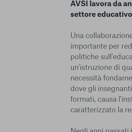
AVSI lavora da an
settore educativo
Una collaborazion
importante per red
politiche sull'educ
un'istruzione di qu
necessità fondamen
dove gli insegnant
formati, causa l'ins
caratterizzato la r
Negli anni passati i