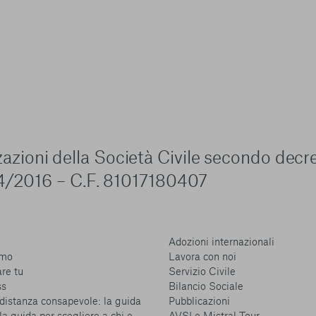
zzazioni della Società Civile secondo decr
4/2016 – C.F. 81017180407
Adozioni internazionali
amo
Lavora con noi
are tu
Servizio Civile
ss
Bilancio Sociale
distanza consapevole: la guida
Pubblicazioni
la guida per scegliere a chi e
AVSI e Mistral Tour