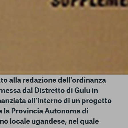
le del funzionamento
endere l’esperienza di
igliorare i nostri
izzati per mostrare
 siti Web e le app di
e utilizziamo e sarà
ze, salvo i Cookie
ma. È importante tenere
 l’esperienza sulla
ie scelte”, la
è stata selezionata
tutti i cookie. Per
ri informazioni
to alla redazione dell'ordinanza
messa dal Distretto di Gulu in
anziata all'interno di un progetto
a la Provincia Autonoma di
Consenti tutti
rno locale ugandese, nel quale