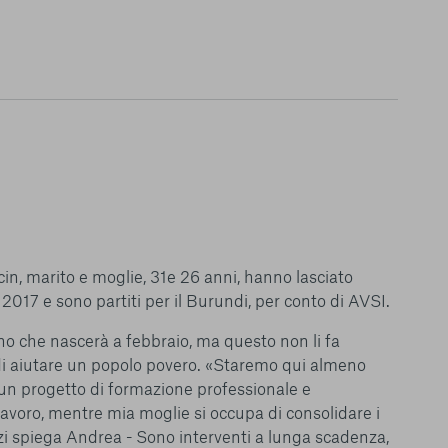
in, marito e moglie, 31e 26 anni, hanno lasciato
017 e sono partiti per il Burundi, per conto di AVSI.
 che nascerà a febbraio, ma questo non li fa
 di aiutare un popolo povero. «Staremo qui almeno
le del funzionamento
endere l’esperienza di
 un progetto di formazione professionale e
igliorare i nostri
avoro, mentre mia moglie si occupa di consolidare i
izzati per mostrare
zzi spiega Andrea - Sono interventi a lunga scadenza,
 siti Web e le app di