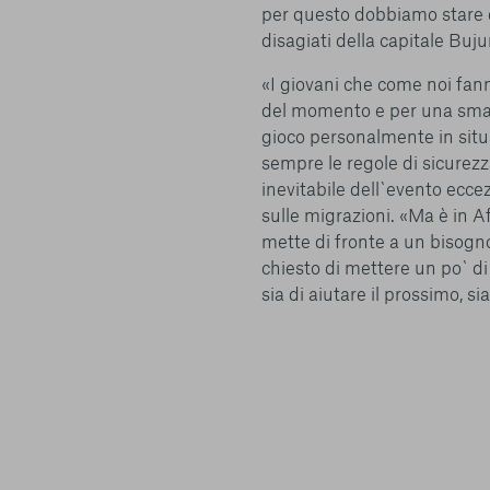
per questo dobbiamo stare q
terzi. Qui sono disponibili tutte le informazioni sui cookie ch
disagiati della capitale Bu
possibile attivarli e/o disattivarli secondo le proprie preferen
strettamente necessari per il funzionamento della Piattafor
«I giovani che come noi fann
conto del fatto che il blocco di alcuni cookie può condizionare
del momento e per una smani
Piattaforma e il suo funzionamento. Premendo “Conferma le m
gioco personalmente in situ
selezione relativa ai cookie effettuata verrà salvata. Se non 
alcuna opzione, premere questo pulsante equivarrà a rifiutare 
sempre le regole di sicurezz
ulteriori informazioni, è possibile consultare la nostra
Ulterio
inevitabile dell`evento ecc
sulle migrazioni. «Ma è in A
mette di fronte a un bisogno 
chiesto di mettere un po` di
sia di aiutare il prossimo, si
e scelte