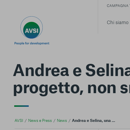
CAMPAGNA 
Chi siamo
Andrea e Selina
progetto, non s
AVSI
News e Press
News
Andrea e Selina, una famiglia in Burundi "È un progetto, non smania di altruismo"