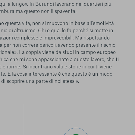
ui a lungo». In Burundi lavorano nei quartieri più
e utilizziamo e sarà
jumbura ma questo non li spaventa.
ze, salvo i Cookie
ma. È importante tenere
o questa vita, non si muovono in base all'emotività
 l’esperienza sulla
a di altruismo. Chi è qua, lo fa perché si mette in
ie scelte”, la
azioni complesse e imprevedibili. Ma rispettando
è stata selezionata
tutti i cookie. Per
a per non correre pericoli, avendo presente il rischio
ri informazioni
ezionale». La coppia viene da studi in campo europeo
frica che mi sono appassionato a questo lavoro, che ti
enorme. Si incontrano volti e storie in cui ti viene
 te. E la cosa interessante è che questo è un modo
a di scoprire una parte di noi stessi».
Consenti tutti