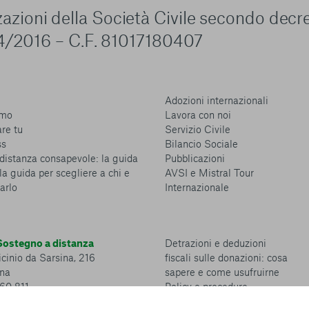
zzazioni della Società Civile secondo decr
4/2016 – C.F. 81017180407
Adozioni internazionali
amo
Lavora con noi
are tu
Servizio Civile
ss
Bilancio Sociale
distanza consapevole: la guida
Pubblicazioni
la guida per scegliere a chi e
AVSI e Mistral Tour
arlo
Internazionale
ostegno a distanza
Detrazioni e deduzioni
cinio da Sarsina, 216
fiscali sulle donazioni: cosa
na
sapere e come usufruirne
360 811
Policy e procedure
Whistleblowing Policy