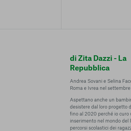
di Zita Dazzi - La
Repubblica
Centro preferenze sulla privacy
Andrea Sovani e Selina Facc
Roma e Ivrea nel settembre 2
Aspettano anche un bambino
desistere dal loro progetto
I cookie e altre tecnologie simili sono una parte fondamenta
della nostra Piattaforma. L’obiettivo principale dei cookie è r
fino al 2020 perché io curo
navigazione più comoda ed efficiente, nonché consentirci di m
inserimento nel mondo del l
servizi e la Piattaforma stessa. Inoltre, i cookie vengono util
percorsi scolastici dei raga
pubblicità che risulti interessante per l’utente quando visita i