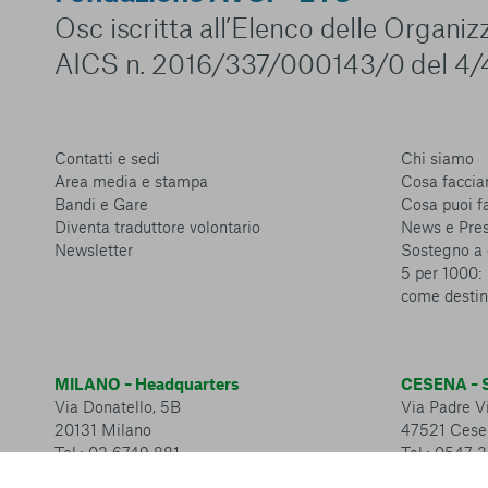
Osc iscritta all’Elenco delle Organi
AICS n. 2016/337/000143/0 del 4/
Contatti e sedi
Chi siamo
Area media e stampa
Cosa facci
Bandi e Gare
Cosa puoi f
Diventa traduttore volontario
News e Pre
Newsletter
Sostegno a 
5 per 1000: 
come destin
MILANO – Headquarters
CESENA – S
Via Donatello, 5B
Via Padre Vi
20131 Milano
47521 Cese
Tel.: 02 6749 881
Tel.: 0547 