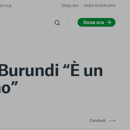
CIVILE
ENGLISH
AREA RISERVATA
Dona ora
 Burundi “È un
mo”
Condividi