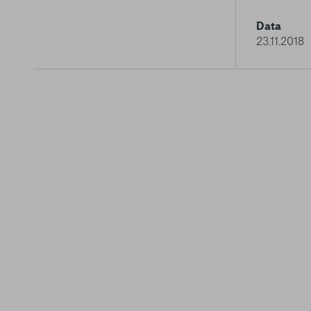
Data
23.11.2018
La tua privacy
Cookie strettamente
necessari