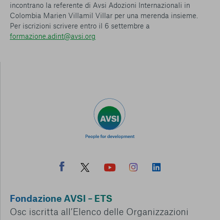
conto del fatto che il blocco di alcuni cookie può
incontrano la referente di Avsi Adozioni Internazionali in
condizionare l’esperienza sulla Piattaforma e il suo
Colombia Marien Villamil Villar per una merenda insieme.
funzionamento. Premendo “Conferma le mie scelte”, la
Per iscrizioni scrivere entro il 6 settembre a
selezione relativa ai cookie effettuata verrà salvata. Se non è
formazione.adint@avsi.org
stata selezionata alcuna opzione, premere questo pulsante
equivarrà a rifiutare tutti i cookie. Per ulteriori informazioni, è
possibile consultare la nostra
Ulteriori informazioni
Cookie strettamente necessari
Cookie di analisi
Cookies di marketing
Fondazione AVSI – ETS
Osc iscritta all’Elenco delle Organizzazioni