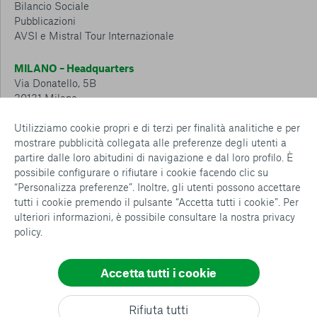
Bilancio Sociale
Pubblicazioni
AVSI e Mistral Tour Internazionale
MILANO – Headquarters
Via Donatello, 5B
20131 Milano
Tel.: 02 6749 881
Utilizziamo cookie propri e di terzi per finalità analitiche e per
mostrare pubblicità collegata alle preferenze degli utenti a
CESENA – Sostegno a distanza
partire dalle loro abitudini di navigazione e dal loro profilo. È
Via Padre Vicinio da Sarsina, 216
possibile configurare o rifiutare i cookie facendo clic su
47521 Cesena
“Personalizza preferenze”. Inoltre, gli utenti possono accettare
Tel.: 0547 360 811
tutti i cookie premendo il pulsante “Accetta tutti i cookie”. Per
ulteriori informazioni, è possibile consultare la nostra
privacy
Detrazioni e deduzioni fiscali sulle donazioni: cosa sapere e
policy
.
come usufruirne
Policy e procedure
Whistleblowing Policy
Accetta tutti i cookie
Privacy policy
Cookie policy
Consenti tutti
Rifiuta tutti
Configurazione Cookies