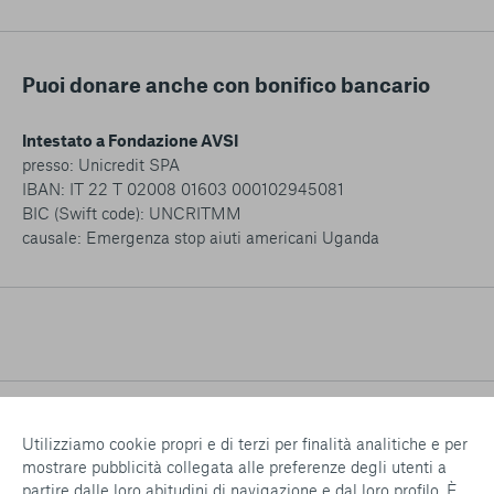
Puoi donare anche con bonifico bancario
Intestato a Fondazione AVSI
presso: Unicredit SPA
IBAN: IT 22 T 02008 01603 000102945081
BIC (Swift code): UNCRITMM
causale: Emergenza stop aiuti americani Uganda
Utilizziamo cookie propri e di terzi per finalità analitiche e per
mostrare pubblicità collegata alle preferenze degli utenti a
partire dalle loro abitudini di navigazione e dal loro profilo. È